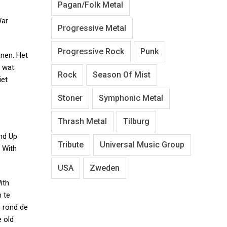
Pagan/Folk Metal
War
Progressive Metal
Progressive Rock
Punk
nnen. Het
l wat
Rock
Season Of Mist
iet
Stoner
Symphonic Metal
Thrash Metal
Tilburg
and Up
Tribute
Universal Music Group
e With
USA
Zweden
ith
n te
s rond de
e old