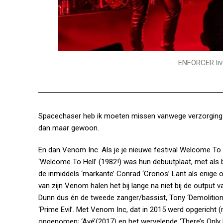
ENFORCER liv
Spacechaser heb ik moeten missen vanwege verzorging der
dan maar gewoon.
En dan Venom Inc. Als je je nieuwe festival Welcome To
‘Welcome To Hell’ (1982!) was hun debuutplaat, met als 
de inmiddels ‘markante’ Conrad ‘Cronos’ Lant als enige oe
van zijn Venom halen het bij lange na niet bij de outpu
Dunn dus én de tweede zanger/bassist, Tony ‘Demolition 
‘Prime Evil’. Met Venom Inc, dat in 2015 werd opgericht 
opgenomen; ‘Avé’(2017) en het wervelende ‘There’s Only 