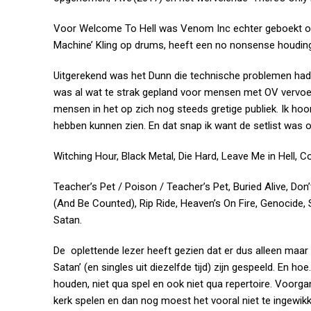
Voor Welcome To Hell was Venom Inc echter geboekt om
Machine’ Kling op drums, heeft een no nonsense houding 
Uitgerekend was het Dunn die technische problemen had m
was al wat te strak gepland voor mensen met OV vervoe
mensen in het op zich nog steeds gretige publiek. Ik ho
hebben kunnen zien. En dat snap ik want de setlist was 
Witching Hour, Black Metal, Die Hard, Leave Me in Hell, 
Teacher’s Pet / Poison / Teacher’s Pet, Buried Alive, Do
(And Be Counted), Rip Ride, Heaven’s On Fire, Genocide, S
Satan.
De oplettende lezer heeft gezien dat er dus alleen maa
Satan’ (en singles uit diezelfde tijd) zijn gespeeld. En hoe
houden, niet qua spel en ook niet qua repertoire. Voorga
kerk spelen en dan nog moest het vooral niet te ingewik