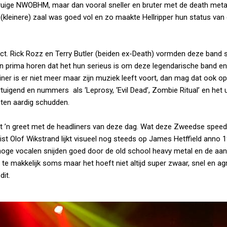
ls ruige NWOBHM, maar dan vooral sneller en bruter met de death meta
 (kleinere) zaal was goed vol en zo maakte Hellripper hun status van
oject. Rick Rozz en Terry Butler (beiden ex-Death) vormden deze band
 prima horen dat het hun serieus is om deze legendarische band en 
ner is er niet meer maar zijn muziek leeft voort, dan mag dat ook o
uigend en nummers als ‘Leprosy, ‘Evil Dead’, Zombie Ritual’ en het 
sten aardig schudden.
et ’n greet met de headliners van deze dag. Wat deze Zweedse speed
rist Olof Wikstrand lijkt visueel nog steeds op James Hetffield anno
 hoge vocalen snijden goed door de old school heavy metal en de aa
 te makkelijk soms maar het hoeft niet altijd super zwaar, snel en ag
dit.