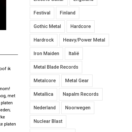
Festival
Finland
Gothic Metal
Hardcore
Hardrock
Heavy/Power Metal
Iron Maiden
Italië
Metal Blade Records
oof ik
Metalcore
Metal Gear
enom!
Metallica
Napalm Records
nog, met
 platen
Nederland
Noorwegen
leden;
rke
Nuclear Blast
ke platen