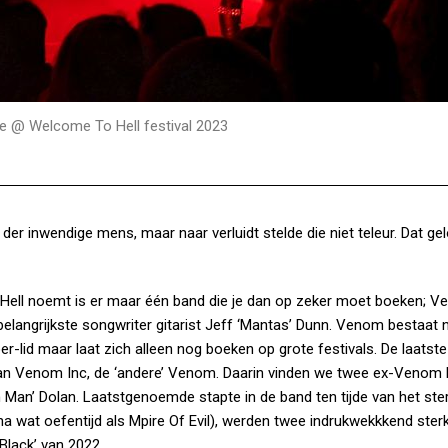
e @ Welcome To Hell festival 2023
 inwendige mens, maar naar verluidt stelde die niet teleur. Dat gel
 Hell noemt is er maar één band die je dan op zeker moet boeken; V
belangrijkste songwriter gitarist Jeff ‘Mantas’ Dunn. Venom bestaat 
r-lid maar laat zich alleen nog boeken op grote festivals. De laatste
t van Venom Inc, de ‘andere’ Venom. Daarin vinden we twee ex-Venom 
Man’ Dolan. Laatstgenoemde stapte in de band ten tijde van het ste
(na wat oefentijd als Mpire Of Evil), werden twee indrukwekkkend ster
Black’ van 2022.