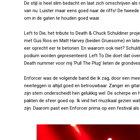
De stijl is heel slim bedacht en laat zich omschrijven a
van nu. Luister maar eens goed naar de riffs! De tweede
om in de gaten te houden goed waar.
Left to Die, het tribute to Death & Chuck Schuldiner pr
met Gus Rios en Matt Harvey (beiden Gruesome) en laten
eer oprecht eer te betonen. En waarom ook niet? Schuldi
podium worden gepresenteerd. Left To Die doet dat overt
Death nummer voor mij ‘Pull The Plug’ lieten de grondve
Enforcer was de volgende band die ik zag, door een me
neerleggen is altijd goed en betrouwbaar. Zanger en gita
zijn stem onderscheidt hen gelukkig wel. De scherpe en
pakten de sfeer goed op. Ik vind het muzikaal gezien wat
zijn. Daarom past een Enforcer prima op een festival als 