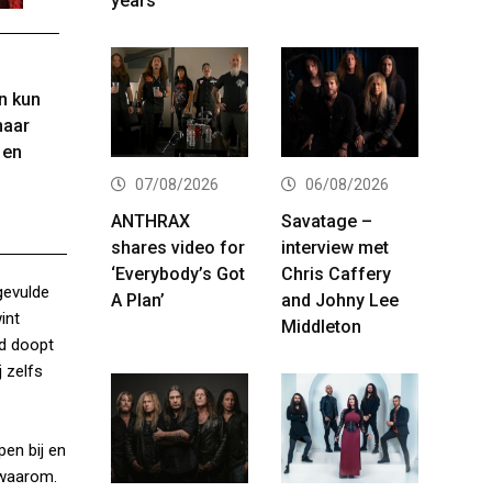
years
n kun
naar
 en
07/08/2026
06/08/2026
ANTHRAX
Savatage –
shares video for
interview met
‘Everybody’s Got
Chris Caffery
gevulde
A Plan’
and Johny Lee
int
Middleton
nd doopt
j zelfs
en bij en
 waarom.