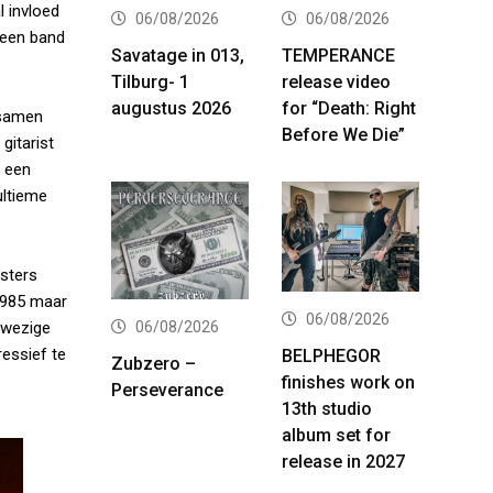
l invloed
06/08/2026
06/08/2026
 een band
Savatage in 013,
TEMPERANCE
Tilburg- 1
release video
augustus 2026
for “Death: Right
 samen
Before We Die”
gitarist
p een
ultieme
sters
 1985 maar
06/08/2026
06/08/2026
nwezige
ressief te
BELPHEGOR
Zubzero –
finishes work on
Perseverance
13th studio
album set for
release in 2027