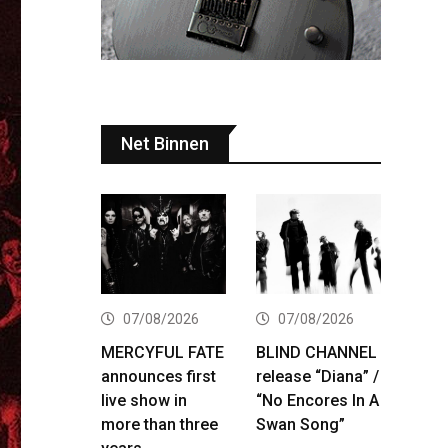
Net Binnen
07/08/2026
07/08/2026
MERCYFUL FATE
BLIND CHANNEL
announces first
release “Diana” /
live show in
“No Encores In A
more than three
Swan Song”