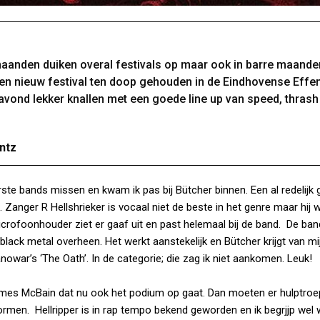
maanden duiken overal festivals op maar ook in barre maande
en nieuw festival ten doop gehouden in de Eindhovense Effe
ond lekker knallen met een goede line up van speed, thrash
ntz
te bands missen en kwam ik pas bij Bütcher binnen. Een al redelijk 
 Zanger R Hellshrieker is vocaal niet de beste in het genre maar hij w
icrofoonhouder ziet er gaaf uit en past helemaal bij de band. De ba
black metal overheen. Het werkt aanstekelijk en Bütcher krijgt van mi
war’s ‘The Oath’. In de categorie; die zag ik niet aankomen. Leuk!
ames McBain dat nu ook het podium op gaat. Dan moeten er hulptroep
formen. Hellripper is in rap tempo bekend geworden en ik begrjjp wel