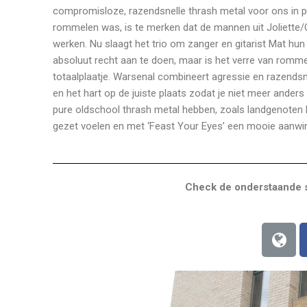
compromisloze, razendsnelle thrash metal voor ons in pe
rommelen was, is te merken dat de mannen uit Joliette/Q
werken. Nu slaagt het trio om zanger en gitarist Mat hu
absoluut recht aan te doen, maar is het verre van romm
totaalplaatje. Warsenal combineert agressie en razendsne
en het hart op de juiste plaats zodat je niet meer ander
pure oldschool thrash metal hebben, zoals landgenoten Ra
gezet voelen en met ‘Feast Your Eyes’ een mooie aanwins
Check de onderstaande s