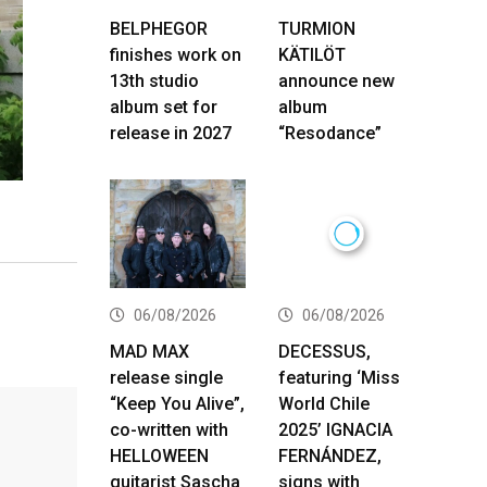
BELPHEGOR
TURMION
finishes work on
KÄTILÖT
13th studio
announce new
album set for
album
release in 2027
“Resodance”
06/08/2026
06/08/2026
MAD MAX
DECESSUS,
release single
featuring ‘Miss
“Keep You Alive”,
World Chile
co-written with
2025’ IGNACIA
HELLOWEEN
FERNÁNDEZ,
guitarist Sascha
signs with