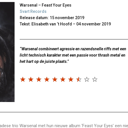
Warsenal – Feast Your Eyes
Svart Records
Release datum: 15 november 2019
Tekst: Elisabeth van ‘t Hoofd – 04 november 2019
“Warsenal combineert agressie en razendsnelle riffs met een
licht technisch karakter met een passie voor thrash metal en
het hart op de juiste plaats.”
☆
☆
☆
☆
☆
☆
☆
☆
☆
☆
nadese trio Warsenal met hun nieuwe album ‘Feast Your Eyes’ een ni