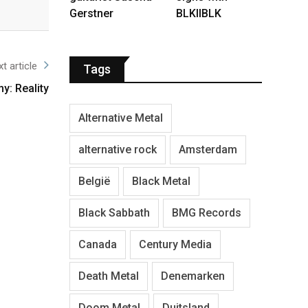
Gerstner
BLKIIBLK
t article
Tags
y: Reality
Alternative Metal
alternative rock
Amsterdam
België
Black Metal
Black Sabbath
BMG Records
Canada
Century Media
Death Metal
Denemarken
Doom Metal
Duitsland