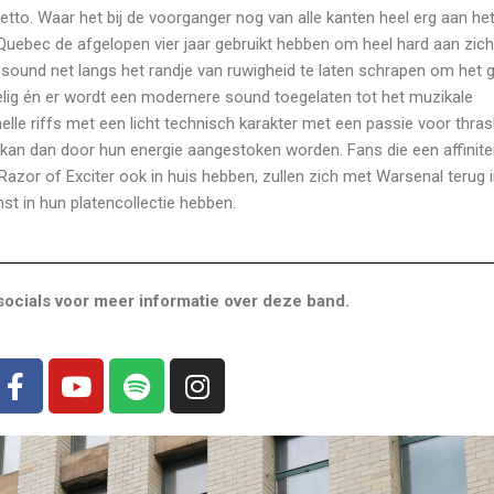
tto. Waar het bij de voorganger nog van alle kanten heel erg aan he
uebec de afgelopen vier jaar gebruikt hebben om heel hard aan zich 
n sound net langs het randje van ruwigheid te laten schrapen om het 
elig én er wordt een modernere sound toegelaten tot het muzikale
lle riffs met een licht technisch karakter met een passie voor thra
s kan dan door hun energie aangestoken worden. Fans die een affinite
zor of Exciter ook in huis hebben, zullen zich met Warsenal terug in
t in hun platencollectie hebben.
ocials voor meer informatie over deze band.