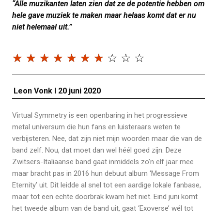
“Alle muzikanten laten zien dat ze de potentie hebben om
hele gave muziek te maken maar helaas komt dat er nu
niet helemaal uit.”
☆
☆
☆
☆
☆
☆
☆
☆
☆
☆
Leon Vonk I 20 juni 2020
Virtual Symmetry is een openbaring in het progressieve
metal universum die hun fans en luisteraars weten te
verbijsteren. Nee, dat zijn niet mijn woorden maar die van de
band zelf. Nou, dat moet dan wel héél goed zijn. Deze
Zwitsers-Italiaanse band gaat inmiddels zo’n elf jaar mee
maar bracht pas in 2016 hun debuut album ‘Message From
Eternity’ uit. Dit leidde al snel tot een aardige lokale fanbase,
maar tot een echte doorbrak kwam het niet. Eind juni komt
het tweede album van de band uit, gaat ‘Exoverse’ wél tot