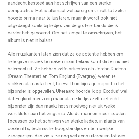
aandacht besteed aan het schrijven van een sterke
composities. Het is allemaal wel aardig en er valt tot zeker
hoogte prima naar te luisteren, maar ik wordt ook niet
uitgedaagd zoals bij liedjes van de grotere bands die ik
eerder heb genoemd. Om het simpel te omschrijven, het
album is niet in balans.
Alle muzikanten laten zien dat ze de potentie hebben om
hele gave muziek te maken maar helaas komt dat er nu niet
helemaal uit. Ze hebben zelfs artiesten als Jordan Rudess
(Dream Theater) en Tom Englund (Evergrey) weten te
strikken als gastartiest, hoewel hun bijdrage mij niet in het
bijzonder is opgevallen. Uiteraard hoorde ik op ‘Exodus’ wel
dat Englund meezong maar als de liedjes zelf niet echt
bijzonder zijn dan maakt het simpelweg niet uit welke
wereldster aan het zingen is. Als de mannen meer zouden
focussen op het schrijven van sterke liedjes, in plaats van
coole riffs, technische hoogstandjes en te moeilijke
zangpartijen, dan zie ik ze nog wel eens uitgroeien tot een