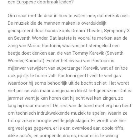
een Europese doorbraak leiden?
Om maar met de deur in huis te vallen: nee, dat denk ik niet.
De muziek die de mannen maken is overduidelijk
geïnspireerd door bands zoals Dream Theater, Symphony X
en Seventh Wonder. Dat laatste is vooral te merken aan de
zang van Marco Pastorini, waarvan het stemgeluid een
beetje doet denken aan die van Tommy Karevik (Seventh
Wonder, Kamelot). Echter het niveau van Pastorini is
mijlenver verwijdert van superzanger Karevik, wat af en toe
ook pijnlijk te horen valt. Pastorini geeft véél te veel gas
waardoor hij soms behoorlijk uit de bocht schiet. Het wordt
niet per se vals maar aangenaam klinkt het geenszins. Dat is
jammer want je kan horen dat hij echt wel kan zingen, zo
lang hij maar doseert. De rest van de band doet erg hun best
om technisch indrukwekkende muziek te spelen, waarin ze
tot op zekere hoogte weldegelijk slagen. Er wordt ook hier
erg veel gas gegeven, er is een overvloed aan coole riffs,
dikke solo’s, en pompende drums, maar er is te weinig