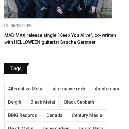
06/08/2026
MAD MAX release single “Keep You Alive”, co-written
with HELLOWEEN guitarist Sascha Gerstner
Tags
Alternative Metal
alternative rock
Amsterdam
België
Black Metal
Black Sabbath
BMG Records
Canada
Century Media
Death Metal
Denemarken
Doom Metal