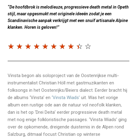
“De hoofdbrok is melodieuze, progressieve death metal in Opeth
stijl, maar opgesmukt met originele ideeën zodat je een
Scandinavische aanpak verkrijgt met een snuif artisanale Alpine
klanken. Horen is geloven!”
☆
☆
☆
☆
☆
☆
☆
☆
☆
☆
Vinsta begon als soloproject van de Oostenrijkse multi-
instrumentalist Christian Höll met gastmuzikanten en
folksongs in het Oostenrijks/Beiers dialect. Eerder bracht hij
de albums ‘Vinsta’ en
‘Vinsta Wiads’
uit. Was het vorige
album een rustige ode aan de natuur vol neofolk klanken,
dan is het op ‘Drei Deita’ eerder progressieve death metal
met nog enige folkloristische passages. ‘Vinsta Wiads’ ging
over de opkomende, dreigende duisternis in de Alpen rond
Salzburg, ditmaal focust Christian op winterse