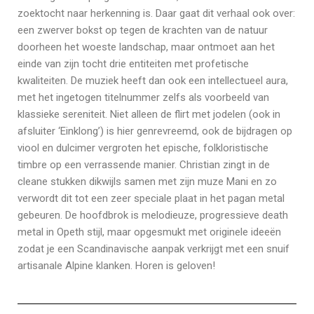
zoektocht naar herkenning is. Daar gaat dit verhaal ook over:
een zwerver bokst op tegen de krachten van de natuur
doorheen het woeste landschap, maar ontmoet aan het
einde van zijn tocht drie entiteiten met profetische
kwaliteiten. De muziek heeft dan ook een intellectueel aura,
met het ingetogen titelnummer zelfs als voorbeeld van
klassieke sereniteit. Niet alleen de flirt met jodelen (ook in
afsluiter ‘Einklong’) is hier genrevreemd, ook de bijdragen op
viool en dulcimer vergroten het epische, folkloristische
timbre op een verrassende manier. Christian zingt in de
cleane stukken dikwijls samen met zijn muze Mani en zo
verwordt dit tot een zeer speciale plaat in het pagan metal
gebeuren. De hoofdbrok is melodieuze, progressieve death
metal in Opeth stijl, maar opgesmukt met originele ideeën
zodat je een Scandinavische aanpak verkrijgt met een snuif
artisanale Alpine klanken. Horen is geloven!