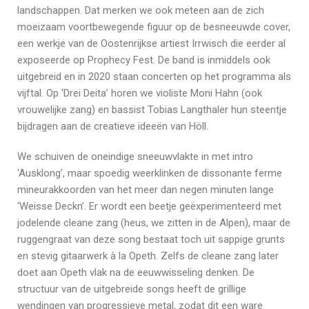
landschappen. Dat merken we ook meteen aan de zich
moeizaam voortbewegende figuur op de besneeuwde cover,
een werkje van de Oostenrijkse artiest Irrwisch die eerder al
exposeerde op Prophecy Fest. De band is inmiddels ook
uitgebreid en in 2020 staan concerten op het programma als
vijftal. Op ‘Drei Deita’ horen we violiste Moni Hahn (ook
vrouwelijke zang) en bassist Tobias Langthaler hun steentje
bijdragen aan de creatieve ideeën van Höll.
We schuiven de oneindige sneeuwvlakte in met intro
‘Ausklong’, maar spoedig weerklinken de dissonante ferme
mineurakkoorden van het meer dan negen minuten lange
‘Weisse Deckn’. Er wordt een beetje geëxperimenteerd met
jodelende cleane zang (heus, we zitten in de Alpen), maar de
ruggengraat van deze song bestaat toch uit sappige grunts
en stevig gitaarwerk à la Opeth. Zelfs de cleane zang later
doet aan Opeth vlak na de eeuwwisseling denken. De
structuur van de uitgebreide songs heeft de grillige
wendingen van progressieve metal, zodat dit een ware