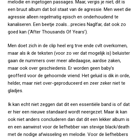
melodie en ingetogen passages. Maar, vergis je niet; dit is
een bruut album dat bol staat van de agressie. Men weet die
agressie alleen regelmatig episch en onderhoudend te
kanaliseren. Een beetje zoals….precies Naglfar, dat ook zo
goed kan (‘After Thousands Of Years’).
Men doet zich in de clip heel erg trve ende cvlt overkomen,
maar als ik de teksten (voor zo ver dat mogelijk is) beluister
gaan de nummers over meer alledaagse, aardse zaken,
maar ook over geschiedenis. Er worden geen baby’s
geofferd voor de gehoornde vriend. Het geluid is dik in orde,
helder, maar niet over-geproduceerd en zeer zeker niet te
gladjes.
Ik kan echt niet zeggen dat dit een essentiële band is of dat
er hier een nieuwe standaard wordt neergezet. Maar ik kan
ook niet anders concluderen dan dat dit een lekker album is
en een aanwinst voor de liefhebber van stevige black/death
met de nodige afwisseling en melodie.
Voor de liefhebbers