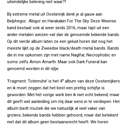
uiteindelijke beleving niet waar?!
Bij extreme metal uit Oostenrijk denk je al gauw aan
Belphegor, Abigor en Harakakiri For The Sky. Deze Weense
band bestaat ook al weer sinds 2016, maar tapt uit een
ander metalen weizen-vat dan de genoemde bekende bands.
Op dit vierde album laten ze een geluid horen dat nog het
meeste lijkt op de Zweedse black/death metal bands. Bands
die in me opkomen zijn met name Naglfar, Necrophobic en
soms zelfs Amon Amarth. Maar ook Dark Funeral kan
genoemd worden in dit rijtje.
e
‘Fragment: Totenruhe’ is het 4
album van deze Oostenrijkers
en ik moet zeggen dat het best een prettig schijfje is
geworden. Met het vorige werk ben ik niet echt bekend, maar
dit geeft wel aanleiding om mij daar eens in te verdiepen. Het
album biedt muziek die we natuurlijk al veel vaker van
grotere, bekende bands hebben gehoord, maar dat betekent
niet dat dit album geen bestaansrecht heeft. We horen