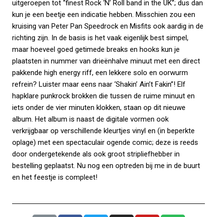
uitgeroepen tot “finest Rock ‘N’ Roll band in the UK”; dus dan
kun je een beetje een indicatie hebben. Misschien zou een
kruising van Peter Pan Speedrock en Misfits ook aardig in de
richting zijn. In de basis is het vaak eigenlijk best simpel,
maar hoeveel goed getimede breaks en hooks kun je
plaatsten in nummer van drieënhalve minuut met een direct
pakkende high energy riff, een lekkere solo en oorwurm
refrein? Luister maar eens naar ‘Shakin’ Ain’t Fakin’’! Elf
hapklare punkrock brokken die tussen de ruime minuut en
iets onder de vier minuten klokken, staan op dit nieuwe
album. Het album is naast de digitale vormen ook
verkrijgbaar op verschillende kleurtjes vinyl en (in beperkte
oplage) met een spectaculair ogende comic; deze is reeds
door ondergetekende als ook groot stripliefhebber in
bestelling geplaatst. Nu nog een optreden bij me in de buurt
en het feestje is compleet!