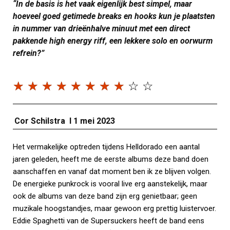
“In de basis is het vaak eigenlijk best simpel, maar
hoeveel goed getimede breaks en hooks kun je plaatsten
in nummer van drieënhalve minuut met een direct
pakkende high energy riff, een lekkere solo en oorwurm
refrein?”
☆
☆
☆
☆
☆
☆
☆
☆
☆
☆
Cor Schilstra I 1 mei 2023
Het vermakelijke optreden tijdens Helldorado een aantal
jaren geleden, heeft me de eerste albums deze band doen
aanschaffen en vanaf dat moment ben ik ze blijven volgen.
De energieke punkrock is vooral live erg aanstekelijk, maar
ook de albums van deze band zijn erg genietbaar; geen
muzikale hoogstandjes, maar gewoon erg prettig luistervoer.
Eddie Spaghetti van de Supersuckers heeft de band eens