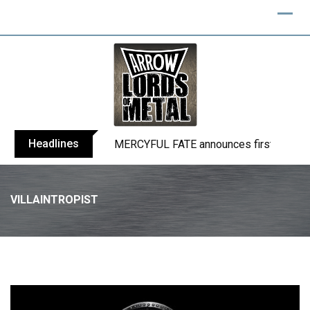
Skip
to
content
Headlines
MERCYFUL FATE announces first live sho
VILLAINTROPIST