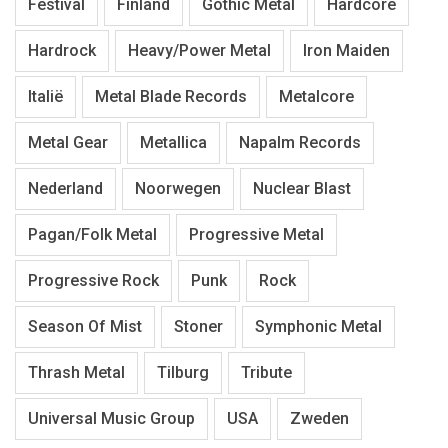
Festival
Finland
Gothic Metal
Hardcore
Hardrock
Heavy/Power Metal
Iron Maiden
Italië
Metal Blade Records
Metalcore
Metal Gear
Metallica
Napalm Records
Nederland
Noorwegen
Nuclear Blast
Pagan/Folk Metal
Progressive Metal
Progressive Rock
Punk
Rock
Season Of Mist
Stoner
Symphonic Metal
Thrash Metal
Tilburg
Tribute
Universal Music Group
USA
Zweden