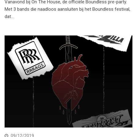
Vanavond bij On The House, de officiële Boundless pre-party.
Met 3 bands die naadloos aansluiten bij het Boundless festival,
dat…
09/12/2019