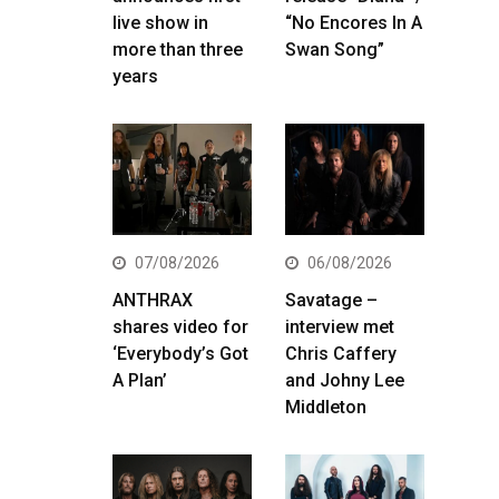
live show in
“No Encores In A
more than three
Swan Song”
years
07/08/2026
06/08/2026
ANTHRAX
Savatage –
shares video for
interview met
‘Everybody’s Got
Chris Caffery
A Plan’
and Johny Lee
Middleton