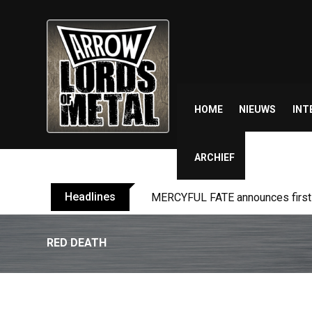
Skip
to
content
HOME
NIEUWS
INT
ARCHIEF
Headlines
MERCYFUL FATE announces first l
RED DEATH