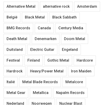
Alternative Metal
alternative rock
Amsterdam
België
Black Metal
Black Sabbath
BMG Records
Canada
Century Media
Death Metal
Denemarken
Doom Metal
Duitsland
Electric Guitar
Engeland
Festival
Finland
Gothic Metal
Hardcore
Hardrock
Heavy/Power Metal
Iron Maiden
Italië
Metal Blade Records
Metalcore
Metal Gear
Metallica
Napalm Records
Nederland
Noorwegen
Nuclear Blast