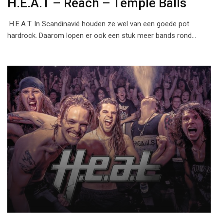
H.E.A.T – Reach – Temple Balls
H.E.A.T. In Scandinavië houden ze wel van een goede pot
hardrock. Daarom lopen er ook een stuk meer bands rond…