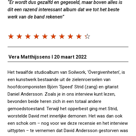
“Er wordt dus gezalfd en gegeseld, maar boven alles is
dit een razend interessant album dat we tot het beste
werk van de band rekenen”
☆
☆
☆
☆
☆
☆
☆
☆
☆
☆
Vera Matthijssens I 20 maart 2022
Het twaalfde studioalbum van Soilwork, ‘Övergivenheten’, is
een kunstwerk bestaande uit de zielenroerselen van
hoofdcomponisten Björn ‘Speed’ Strid (zang) en gitarist
Daniel Andersson. Zoals je in ons interview kunt lezen,
bevonden beide heren zich in een totaal andere
gemoedstoestand. Terwijl het opperbest ging met Strid,
worstelde David met innerlijke demonen. Het was dan ook
een schok om – nog voor we deze recensie en het interview
uittypten – te vernemen dat David Andersson gestorven was