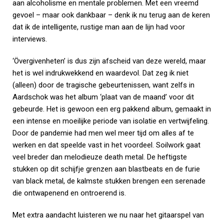
aan alcoholisme en mentale problemen. Met een vreemd
gevoel – maar ook dankbaar – denk ik nu terug aan de keren
dat ik de intelligente, rustige man aan de lijn had voor
interviews.
‘Övergivenheten’ is dus zijn afscheid van deze wereld, maar
het is wel indrukwekkend en waardevol. Dat zeg ik niet
(alleen) door de tragische gebeurtenissen, want zelfs in
Aardschok was het album ‘plaat van de maand’ voor dit
gebeurde. Het is gewoon een erg pakkend album, gemaakt in
een intense en moeilijke periode van isolatie en vertwijfeling.
Door de pandemie had men wel meer tijd om alles af te
werken en dat speelde vast in het voordeel. Soilwork gaat
veel breder dan melodieuze death metal. De heftigste
stukken op dit schijfje grenzen aan blastbeats en de furie
van black metal, de kalmste stukken brengen een serenade
die ontwapenend en ontroerend is.
Met extra aandacht luisteren we nu naar het gitaarspel van