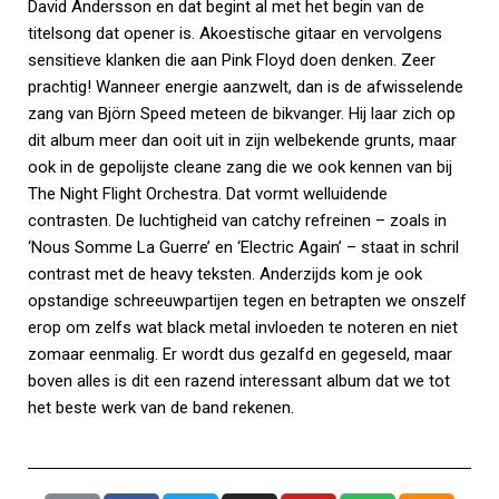
David Andersson en dat begint al met het begin van de
titelsong dat opener is. Akoestische gitaar en vervolgens
sensitieve klanken die aan Pink Floyd doen denken. Zeer
prachtig! Wanneer energie aanzwelt, dan is de afwisselende
zang van Björn Speed meteen de bikvanger. Hij laar zich op
dit album meer dan ooit uit in zijn welbekende grunts, maar
ook in de gepolijste cleane zang die we ook kennen van bij
The Night Flight Orchestra. Dat vormt welluidende
contrasten. De luchtigheid van catchy refreinen – zoals in
‘Nous Somme La Guerre’ en ‘Electric Again’ – staat in schril
contrast met de heavy teksten. Anderzijds kom je ook
opstandige schreeuwpartijen tegen en betrapten we onszelf
erop om zelfs wat black metal invloeden te noteren en niet
zomaar eenmalig. Er wordt dus gezalfd en gegeseld, maar
boven alles is dit een razend interessant album dat we tot
het beste werk van de band rekenen.