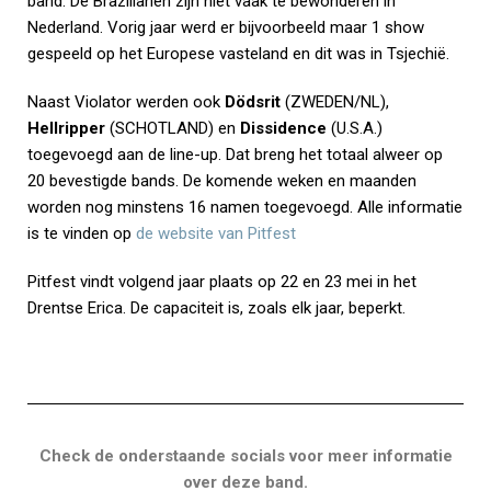
band. De Brazilianen zijn niet vaak te bewonderen in
Nederland. Vorig jaar werd er bijvoorbeeld maar 1 show
gespeeld op het Europese vasteland en dit was in Tsjechië.
Naast Violator werden ook
Dödsrit
(ZWEDEN/NL),
Hellripper
(SCHOTLAND) en
Dissidence
(U.S.A.)
toegevoegd aan de line-up. Dat breng het totaal alweer op
20 bevestigde bands. De komende weken en maanden
worden nog minstens 16 namen toegevoegd. Alle informatie
is te vinden op
de website van Pitfest
Pitfest vindt volgend jaar plaats op 22 en 23 mei in het
Drentse Erica. De capaciteit is, zoals elk jaar, beperkt.
Check de onderstaande socials voor meer informatie
over deze band.