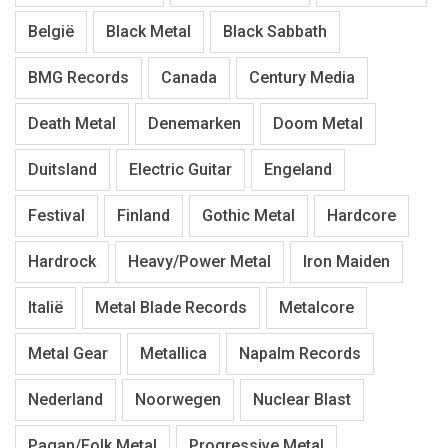
België
Black Metal
Black Sabbath
BMG Records
Canada
Century Media
Death Metal
Denemarken
Doom Metal
Duitsland
Electric Guitar
Engeland
Festival
Finland
Gothic Metal
Hardcore
Hardrock
Heavy/Power Metal
Iron Maiden
Italië
Metal Blade Records
Metalcore
Metal Gear
Metallica
Napalm Records
Nederland
Noorwegen
Nuclear Blast
Pagan/Folk Metal
Progressive Metal