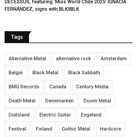
DECESSUS, featuring ‘Miss World Chile 2025’ IGNACIA
FERNÁNDEZ, signs with BLKIIBLK
Tags
Alternative Metal
alternative rock
Amsterdam
België
Black Metal
Black Sabbath
BMG Records
Canada
Century Media
Death Metal
Denemarken
Doom Metal
Duitsland
Electric Guitar
Engeland
Festival
Finland
Gothic Metal
Hardcore