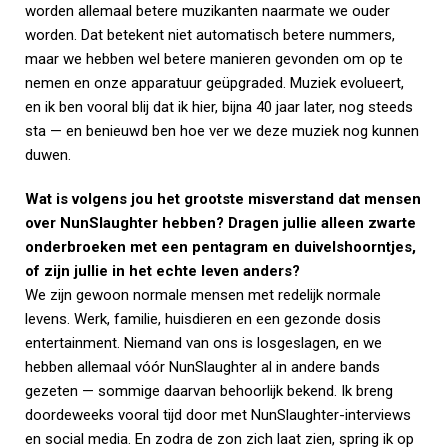
worden allemaal betere muzikanten naarmate we ouder
worden. Dat betekent niet automatisch betere nummers,
maar we hebben wel betere manieren gevonden om op te
nemen en onze apparatuur geüpgraded. Muziek evolueert,
en ik ben vooral blij dat ik hier, bijna 40 jaar later, nog steeds
sta — en benieuwd ben hoe ver we deze muziek nog kunnen
duwen.
Wat is volgens jou het grootste misverstand dat mensen
over NunSlaughter hebben? Dragen jullie alleen zwarte
onderbroeken met een pentagram en duivelshoorntjes,
of zijn jullie in het echte leven anders?
We zijn gewoon normale mensen met redelijk normale
levens. Werk, familie, huisdieren en een gezonde dosis
entertainment. Niemand van ons is losgeslagen, en we
hebben allemaal vóór NunSlaughter al in andere bands
gezeten — sommige daarvan behoorlijk bekend. Ik breng
doordeweeks vooral tijd door met NunSlaughter-interviews
en social media. En zodra de zon zich laat zien, spring ik op