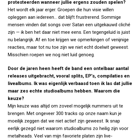
protesteerden wanneer jullie ergens zouden spelen?
Het wordt elk jaar erger. Groepen die hun visie willen
opleggen aan iedereen… dat blijft frustrerend. Sommige
mensen vinden dat songs over Satan een uitgekauwd cliché
zijn — ik ben het daar niet mee eens. Een tegengeluid is juist
nu belangrijk. Af en toe krijgen we opmerkingen of venijnige
reacties, maar tot nu toe zijn we niet echt doelwit geweest.
Misschien roepen we nog niet luid genoeg.
Door de jaren heen heeft de band een ontelbaar aantal
releases uitgebracht, vooral splits, EP’s, compilaties en
livealbums. Ik was eigenlijk verbaasd toen ik las dat jullie
maar zes echte studioalbums hebben. Waarom die
keuze?
Mijn keuze was altijd om zoveel mogelijk nummers uit te
brengen. Met ongeveer 300 tracks op onze naam kun je
moeilijk zeggen dat we niet actief zijn geweest. Ik snap
eerlijk gezegd niet waarom studioalbums zo heilig zijn voor
metalheads. Veel van mijn favoriete platen zijn live-