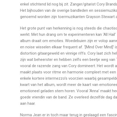
enkel stichtend lid nog bij zit. Zanger/gitarist Cory Bra
Het bijhouden van de overige bandleden en sessiemuzika
genoemd worden zijn toermuzikanten Grayson Stewart al
Het grote punt van herkenning is nog steeds die chaotisc
werkt. Met hun drang om te experimenteren kan ‘All Hail
album draait om emoties. Woedebuien zijn er volop aan
en noise wisselen elkaar frequent af. ‘[Mind Over Mind]
distortion gitaargeweld en vinnige riffs. Cory laat zich h
zijn wat beheerster en hebben zelfs een beetje weg van T
vooral de razende zang van Cory domineert. Het wordt afg
maakt plaats voor ritme en harmonie compleet met een p
enkele kortere intermezzo’s voorzien waarbij gesampe
kwart van het album, wordt meer de kaart van emotionee
emotioneel geladen stem horen. Vooral ‘Anna’ maakt he
goede vriendin van de band. Ze overleed dezelfde dag d
aan haar.
Norma Jean er in toch maar terug in geslaagd een fascin