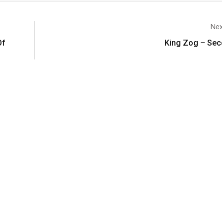
Nex
Of
King Zog – Se