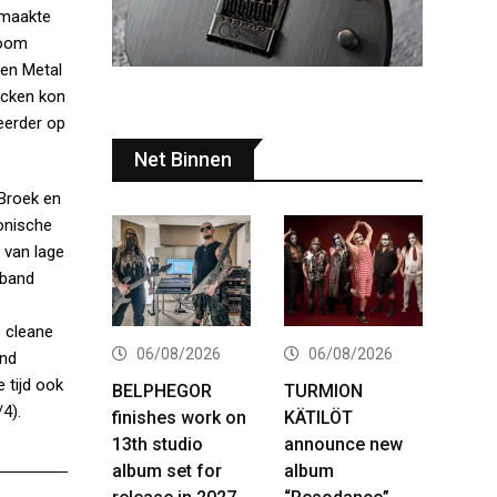
 maakte
doom
ken Metal
acken kon
eerder op
Net Binnen
 Broek en
onische
 van lage
 band
e cleane
06/08/2026
06/08/2026
and
 tijd ook
BELPHEGOR
TURMION
4).
finishes work on
KÄTILÖT
13th studio
announce new
album set for
album