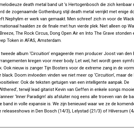
 melodieuze death metal band uit ’s Hertogenbosch die zich kenbaar
rd de zogenaamde Gothenburg stijl death metal verrijkt met enige 
eft Nephylim er werk van gemaakt. Men schreef zich in voor de Wac
nationaal haalden ze de finale met hun vierde plek. Niet alleen op W
Breeze, The Rock Circus, Dong Open Air en Into The Grave stonden 
leep Token in AFAS, Amsterdam.
it tweede album ‘Circuition’ engageerde men producer Joost van den
 arrangementen kregen voor meer body. Let wel, het wordt geen symf
 Ook nieuw is zanger Tijn Bosters voor de extreme zang in de vorm
ar black. Doom invloeden vinden we niet meer op ‘Circuition’, maar de
ositieleer. Ook de teksten getuigen van een intelligente aanpak. De
ithered’, terwijl lead gitarist Kevin van Geffen in enkele songs mooi
anneer ‘Inner Paradigm’ als afsluiter nog eens alle troeven van de b
de band in volle expansie is. We zijn benieuwd waar we ze de komende
de releaseshows in Den Bosch (14/3), Lelystad (21/3) of Hilversum (4/