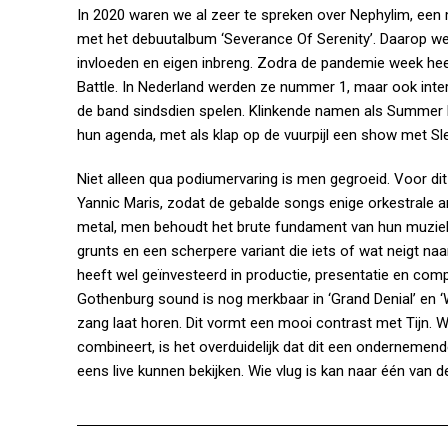
In 2020 waren we al zeer te spreken over Nephylim, een
met het debuutalbum ‘Severance Of Serenity’. Daarop we
invloeden en eigen inbreng. Zodra de pandemie week he
Battle. In Nederland werden ze nummer 1, maar ook inter
de band sindsdien spelen. Klinkende namen als Summer 
hun agenda, met als klap op de vuurpijl een show met S
Niet alleen qua podiumervaring is men gegroeid. Voor d
Yannic Maris, zodat de gebalde songs enige orkestrale
metal, men behoudt het brute fundament van hun muziek.
grunts en een scherpere variant die iets of wat neigt na
heeft wel geïnvesteerd in productie, presentatie en comp
Gothenburg sound is nog merkbaar in ‘Grand Denial’ en ‘W
zang laat horen. Dit vormt een mooi contrast met Tijn. W
combineert, is het overduidelijk dat dit een ondernemen
eens live kunnen bekijken. Wie vlug is kan naar één van 