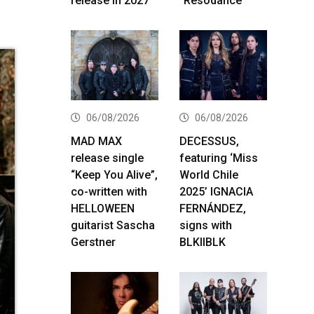
release in 2027
“Resodance”
06/08/2026
06/08/2026
MAD MAX
DECESSUS,
release single
featuring ‘Miss
“Keep You Alive”,
World Chile
co-written with
2025’ IGNACIA
HELLOWEEN
FERNÁNDEZ,
guitarist Sascha
signs with
Gerstner
BLKIIBLK