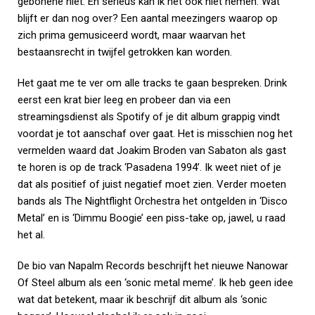
gebonene niet. En serieus kan ik het ook niet nemen. Wat
blijft er dan nog over? Een aantal meezingers waarop op
zich prima gemusiceerd wordt, maar waarvan het
bestaansrecht in twijfel getrokken kan worden.
Het gaat me te ver om alle tracks te gaan bespreken. Drink
eerst een krat bier leeg en probeer dan via een
streamingsdienst als Spotify of je dit album grappig vindt
voordat je tot aanschaf over gaat. Het is misschien nog het
vermelden waard dat Joakim Broden van Sabaton als gast
te horen is op de track ‘Pasadena 1994’. Ik weet niet of je
dat als positief of juist negatief moet zien. Verder moeten
bands als The Nightflight Orchestra het ontgelden in ‘Disco
Metal’ en is ‘Dimmu Boogie’ een piss-take op, jawel, u raad
het al.
De bio van Napalm Records beschrijft het nieuwe Nanowar
Of Steel album als een ‘sonic metal meme’. Ik heb geen idee
wat dat betekent, maar ik beschrijf dit album als ‘sonic