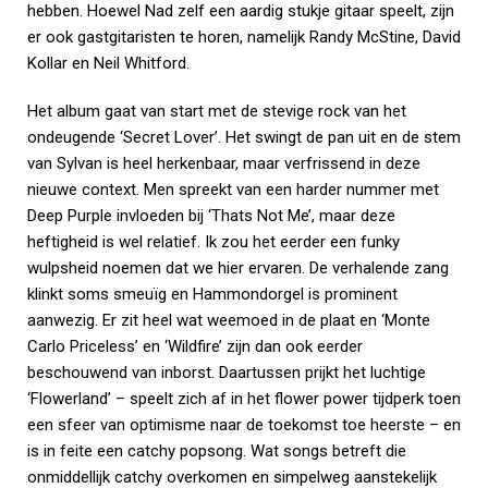
hebben. Hoewel Nad zelf een aardig stukje gitaar speelt, zijn
er ook gastgitaristen te horen, namelijk Randy McStine, David
Kollar en Neil Whitford.
Het album gaat van start met de stevige rock van het
ondeugende ‘Secret Lover’. Het swingt de pan uit en de stem
van Sylvan is heel herkenbaar, maar verfrissend in deze
nieuwe context. Men spreekt van een harder nummer met
Deep Purple invloeden bij ‘Thats Not Me’, maar deze
heftigheid is wel relatief. Ik zou het eerder een funky
wulpsheid noemen dat we hier ervaren. De verhalende zang
klinkt soms smeuïg en Hammondorgel is prominent
aanwezig. Er zit heel wat weemoed in de plaat en ‘Monte
Carlo Priceless’ en ‘Wildfire’ zijn dan ook eerder
beschouwend van inborst. Daartussen prijkt het luchtige
‘Flowerland’ – speelt zich af in het flower power tijdperk toen
een sfeer van optimisme naar de toekomst toe heerste – en
is in feite een catchy popsong. Wat songs betreft die
onmiddellijk catchy overkomen en simpelweg aanstekelijk