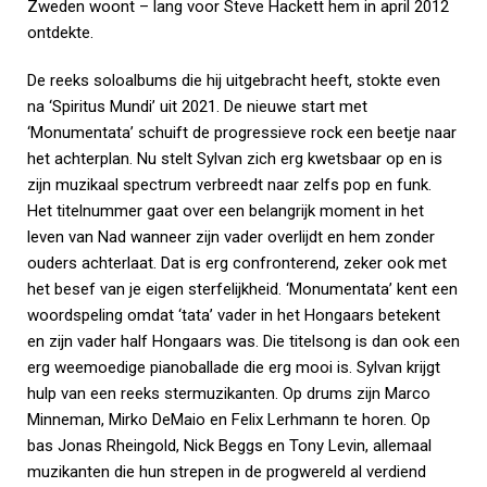
Zweden woont – lang voor Steve Hackett hem in april 2012
ontdekte.
De reeks soloalbums die hij uitgebracht heeft, stokte even
na ‘Spiritus Mundi’ uit 2021. De nieuwe start met
‘Monumentata’ schuift de progressieve rock een beetje naar
het achterplan. Nu stelt Sylvan zich erg kwetsbaar op en is
zijn muzikaal spectrum verbreedt naar zelfs pop en funk.
Het titelnummer gaat over een belangrijk moment in het
leven van Nad wanneer zijn vader overlijdt en hem zonder
ouders achterlaat. Dat is erg confronterend, zeker ook met
het besef van je eigen sterfelijkheid. ‘Monumentata’ kent een
woordspeling omdat ‘tata’ vader in het Hongaars betekent
en zijn vader half Hongaars was. Die titelsong is dan ook een
erg weemoedige pianoballade die erg mooi is. Sylvan krijgt
hulp van een reeks stermuzikanten. Op drums zijn Marco
Minneman, Mirko DeMaio en Felix Lerhmann te horen. Op
bas Jonas Rheingold, Nick Beggs en Tony Levin, allemaal
muzikanten die hun strepen in de progwereld al verdiend