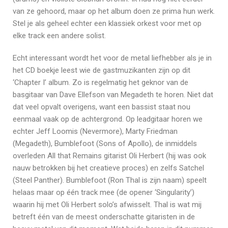
van ze gehoord, maar op het album doen ze prima hun werk.
Stel je als geheel echter een klassiek orkest voor met op
elke track een andere solist.
Echt interessant wordt het voor de metal liefhebber als je in
het CD boekje leest wie de gastmuzikanten zijn op dit
‘Chapter I’ album. Zo is regelmatig het geknor van de
basgitaar van Dave Ellefson van Megadeth te horen. Niet dat
dat veel opvalt overigens, want een bassist staat nou
eenmaal vaak op de achtergrond. Op leadgitaar horen we
echter Jeff Loomis (Nevermore), Marty Friedman
(Megadeth), Bumblefoot (Sons of Apollo), de inmiddels
overleden All that Remains gitarist Oli Herbert (hij was ook
nauw betrokken bij het creatieve proces) en zelfs Satchel
(Steel Panther). Bumblefoot (Ron Thal is zijn naam) speelt
helaas maar op één track mee (de opener ‘Singularity’)
waarin hij met Oli Herbert solo’s afwisselt. Thal is wat mij
betreft één van de meest onderschatte gitaristen in de