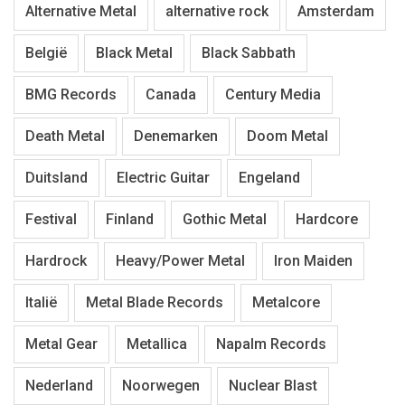
Alternative Metal
alternative rock
Amsterdam
België
Black Metal
Black Sabbath
BMG Records
Canada
Century Media
Death Metal
Denemarken
Doom Metal
Duitsland
Electric Guitar
Engeland
Festival
Finland
Gothic Metal
Hardcore
Hardrock
Heavy/Power Metal
Iron Maiden
Italië
Metal Blade Records
Metalcore
Metal Gear
Metallica
Napalm Records
Nederland
Noorwegen
Nuclear Blast