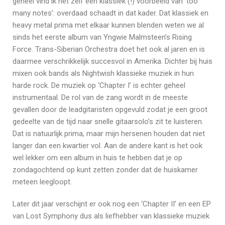
geheel vind ik het zelf een klassiek (!) voorbeeld van ‘too
many notes’: overdaad schaadt in dat kader. Dat klassiek en
heavy metal prima met elkaar kunnen blenden weten we al
sinds het eerste album van Yngwie Malmsteen’s Rising
Force. Trans-Siberian Orchestra doet het ook al jaren en is
daarmee verschrikkelijk succesvol in Amerika. Dichter bij huis
mixen ook bands als Nightwish klassieke muziek in hun
harde rock. De muziek op ‘Chapter I’ is echter geheel
instrumentaal. De rol van de zang wordt in de meeste
gevallen door de leadgitaristen opgevuld zodat je een groot
gedeelte van de tijd naar snelle gitaarsolo’s zit te luisteren.
Dat is natuurlijk prima, maar mijn hersenen houden dat niet
langer dan een kwartier vol. Aan de andere kant is het ook
wel lekker om een album in huis te hebben dat je op
zondagochtend op kunt zetten zonder dat de huiskamer
meteen leegloopt.
Later dit jaar verschijnt er ook nog een ‘Chapter II’ en een EP
van Lost Symphony dus als liefhebber van klassieke muziek