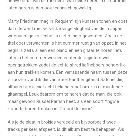
heavy metal van dit moment. Wat beide heren in dit nummer
laten horen is dan ook technisch geweldig.
Marty Friedman mag in ‘Requiem’ zijn kunsten tonen en doet
dat uiteraard met verve. De vingervlugheid van de in Japan
woonachtige krullenbol is niet minder geworden. Zoals de
titel doet verwachten is het nummer rustig van opzet, in het
begin is zelfs alleen een piano en een gitaar te horen. Iets
later in het nummer worden echter de registers wel
opengetrokken zodat de echte shred liefhebbers behoorlijk
aan hun trekken komen. Een verrassende naam tussen deze
virtuozen vond ik die van Steel Panther gitarist Satchel die,
althans bij mij, niet echt bekend staat om zijn uitmuntende
gitaarspel. Leuk daarom om te horen dat de man, die ook
maar gewoon Russel Parrish heet, als een soort Yngwie
kloon te horen freaken in ‘Cotard Delusion’.
Als je de plaat in brokjes verdeeld en bijvoorbeeld twee
tracks per keer afspeelt, is dit album best te behappen. Als