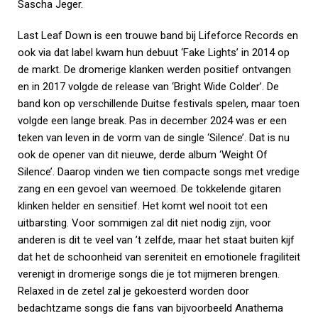
Sascha Jeger.
Last Leaf Down is een trouwe band bij Lifeforce Records en
ook via dat label kwam hun debuut ‘Fake Lights’ in 2014 op
de markt. De dromerige klanken werden positief ontvangen
en in 2017 volgde de release van ‘Bright Wide Colder’. De
band kon op verschillende Duitse festivals spelen, maar toen
volgde een lange break. Pas in december 2024 was er een
teken van leven in de vorm van de single ‘Silence’. Dat is nu
ook de opener van dit nieuwe, derde album ‘Weight Of
Silence’. Daarop vinden we tien compacte songs met vredige
zang en een gevoel van weemoed. De tokkelende gitaren
klinken helder en sensitief. Het komt wel nooit tot een
uitbarsting. Voor sommigen zal dit niet nodig zijn, voor
anderen is dit te veel van ’t zelfde, maar het staat buiten kijf
dat het de schoonheid van sereniteit en emotionele fragiliteit
verenigt in dromerige songs die je tot mijmeren brengen.
Relaxed in de zetel zal je gekoesterd worden door
bedachtzame songs die fans van bijvoorbeeld Anathema