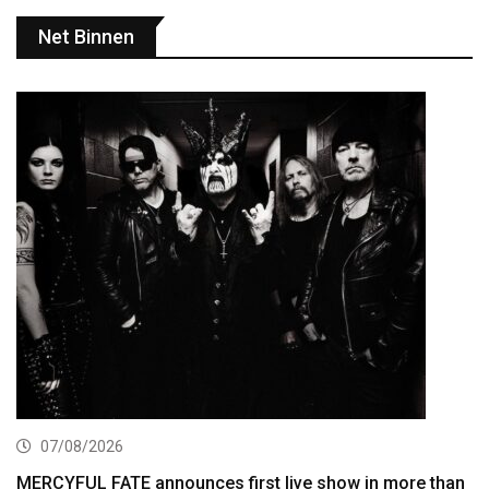
Net Binnen
07/08/2026
MERCYFUL FATE announces first live show in more than