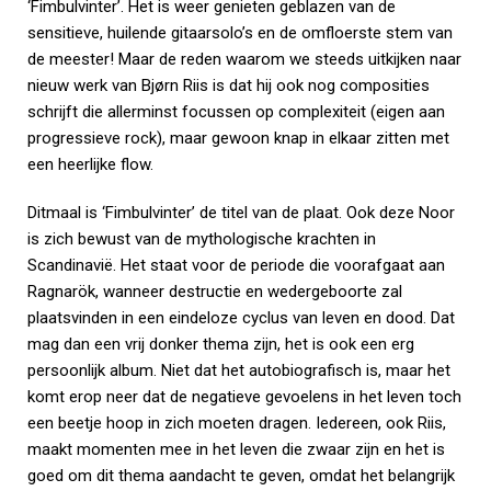
‘Fimbulvinter’. Het is weer genieten geblazen van de
sensitieve, huilende gitaarsolo’s en de omfloerste stem van
de meester! Maar de reden waarom we steeds uitkijken naar
nieuw werk van Bjørn Riis is dat hij ook nog composities
schrijft die allerminst focussen op complexiteit (eigen aan
progressieve rock), maar gewoon knap in elkaar zitten met
een heerlijke flow.
Ditmaal is ‘Fimbulvinter’ de titel van de plaat. Ook deze Noor
is zich bewust van de mythologische krachten in
Scandinavië. Het staat voor de periode die voorafgaat aan
Ragnarök, wanneer destructie en wedergeboorte zal
plaatsvinden in een eindeloze cyclus van leven en dood. Dat
mag dan een vrij donker thema zijn, het is ook een erg
persoonlijk album. Niet dat het autobiografisch is, maar het
komt erop neer dat de negatieve gevoelens in het leven toch
een beetje hoop in zich moeten dragen. Iedereen, ook Riis,
maakt momenten mee in het leven die zwaar zijn en het is
goed om dit thema aandacht te geven, omdat het belangrijk