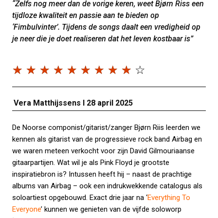
“Zelfs nog meer dan de vorige keren, weet Bjørn Riss een
tijdloze kwaliteit en passie aan te bieden op
‘Fimbulvinter’. Tijdens de songs daalt een vredigheid op
je neer die je doet realiseren dat het leven kostbaar is”
☆
☆
☆
☆
☆
☆
☆
☆
☆
☆
Vera Matthijssens I 28 april 2025
De Noorse componist/gitarist/zanger Bjørn Riis leerden we
kennen als gitarist van de progressieve rock band Airbag en
we waren meteen verkocht voor zijn David Gilmouriaanse
gitaarpartijen. Wat wil je als Pink Floyd je grootste
inspiratiebron is? Intussen heeft hij – naast de prachtige
albums van Airbag – ook een indrukwekkende catalogus als
soloartiest opgebouwd. Exact drie jaar na ‘
Everything To
Everyone
’ kunnen we genieten van de vijfde soloworp