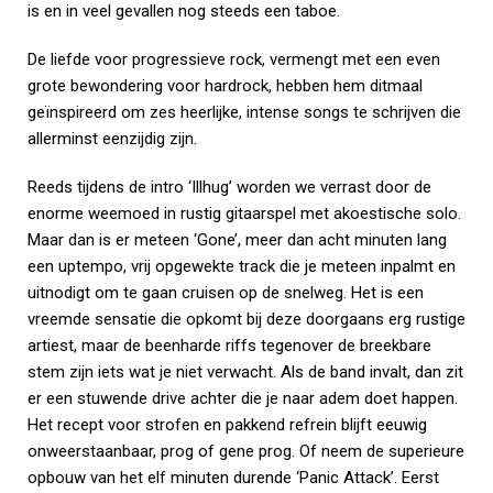
is en in veel gevallen nog steeds een taboe.
De liefde voor progressieve rock, vermengt met een even
grote bewondering voor hardrock, hebben hem ditmaal
geïnspireerd om zes heerlijke, intense songs te schrijven die
allerminst eenzijdig zijn.
Reeds tijdens de intro ‘Illhug’ worden we verrast door de
enorme weemoed in rustig gitaarspel met akoestische solo.
Maar dan is er meteen ‘Gone’, meer dan acht minuten lang
een uptempo, vrij opgewekte track die je meteen inpalmt en
uitnodigt om te gaan cruisen op de snelweg. Het is een
vreemde sensatie die opkomt bij deze doorgaans erg rustige
artiest, maar de beenharde riffs tegenover de breekbare
stem zijn iets wat je niet verwacht. Als de band invalt, dan zit
er een stuwende drive achter die je naar adem doet happen.
Het recept voor strofen en pakkend refrein blijft eeuwig
onweerstaanbaar, prog of gene prog. Of neem de superieure
opbouw van het elf minuten durende ‘Panic Attack’. Eerst