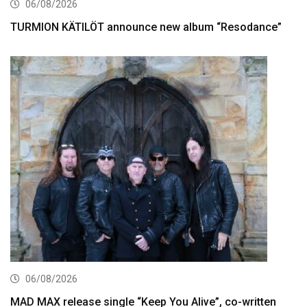
06/08/2026
TURMION KÄTILÖT announce new album “Resodance”
06/08/2026
MAD MAX release single “Keep You Alive”, co-written