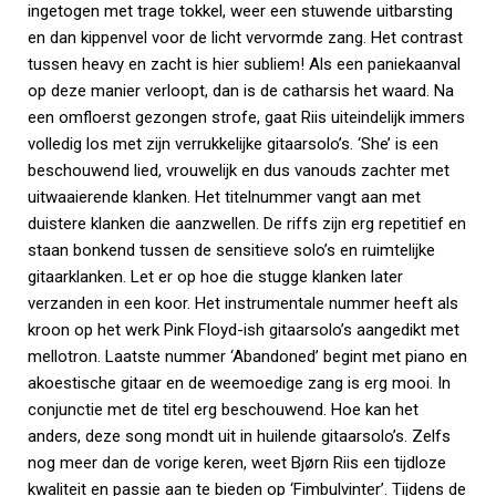
ingetogen met trage tokkel, weer een stuwende uitbarsting
en dan kippenvel voor de licht vervormde zang. Het contrast
tussen heavy en zacht is hier subliem! Als een paniekaanval
op deze manier verloopt, dan is de catharsis het waard. Na
een omfloerst gezongen strofe, gaat Riis uiteindelijk immers
volledig los met zijn verrukkelijke gitaarsolo’s. ‘She’ is een
beschouwend lied, vrouwelijk en dus vanouds zachter met
uitwaaierende klanken. Het titelnummer vangt aan met
duistere klanken die aanzwellen. De riffs zijn erg repetitief en
staan bonkend tussen de sensitieve solo’s en ruimtelijke
gitaarklanken. Let er op hoe die stugge klanken later
verzanden in een koor. Het instrumentale nummer heeft als
kroon op het werk Pink Floyd-ish gitaarsolo’s aangedikt met
mellotron. Laatste nummer ‘Abandoned’ begint met piano en
akoestische gitaar en de weemoedige zang is erg mooi. In
conjunctie met de titel erg beschouwend. Hoe kan het
anders, deze song mondt uit in huilende gitaarsolo’s. Zelfs
nog meer dan de vorige keren, weet Bjørn Riis een tijdloze
kwaliteit en passie aan te bieden op ‘Fimbulvinter’. Tijdens de