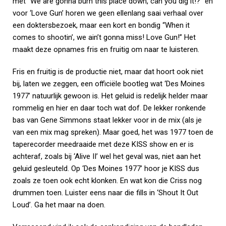
met “We are gonna burn this place down, can you dig it!?” en
voor ‘Love Gun’ horen we geen ellenlang saai verhaal over
een doktersbezoek, maar een kort en bondig “When it
comes to shootin’, we ain’t gonna miss! Love Gun!” Het
maakt deze opnames fris en fruitig om naar te luisteren.
Fris en fruitig is de productie niet, maar dat hoort ook niet
bij, laten we zeggen, een officiële bootleg wat ‘Des Moines
1977’ natuurlijk gewoon is. Het geluid is redelijk helder maar
rommelig en hier en daar toch wat dof. De lekker ronkende
bas van Gene Simmons staat lekker voor in de mix (als je
van een mix mag spreken). Maar goed, het was 1977 toen de
taperecorder meedraaide met deze KISS show en er is
achteraf, zoals bij ‘Alive II’ wel het geval was, niet aan het
geluid gesleuteld. Op ‘Des Moines 1977’ hoor je KISS dus
zoals ze toen ook echt klonken. En wat kon die Criss nog
drummen toen. Luister eens naar die fills in ‘Shout It Out
Loud’. Ga het maar na doen.