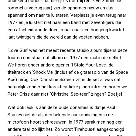
onbekend concert uit die tijd. Voor mij (en ik verzamel die
rommel al veertig jaar) zijn de opnames nieuw en dus
spannend om naar te luisteren. Verplaats je even terug naar
1977 en je luistert niet naar een band met zeventigers die
een afscheidsronde doen, maar naar een hongerig kwartet
laat twintigers die de wereld aan de voeten hebben.
‘Love Gun’ was het meest recente studio album tijdens deze
tour en dus staat dat album uit 1977 centraal in de setlist.
We horen onder andere opener ‘I Stole Your Love’, de
titeltrack en ‘Shock Me’ (inclusief de gitaarsolo van de Space
Ace) terug. Ook ‘Christine Sixteen’ zit in de set al was dat
natuurlijk zonder het karakteristieke piano intro. En horen we
Peter Criss daar niet “Christine, Sex-teen” zingen? Boefje!
Wat ook leuk is aan deze oude opnames is dat je Paul
Stanley niet de al jaren bekende aankondigingen in de
microfoon hoort schreeuwen. In 1977 sprak men nog een
andere taal, zo lijkt het. Zo wordt ‘Firehouse’ aangekondigd