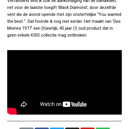
Verrassend vind ik ook de aankondiging van de bandleden,
net voor de laatste toegift ‘Black Diamond’, door dezelfde
vent die de avond opende met zijn onsterfelijke “You wanted
the best..”. Dat hoorde ik nog niet eerder. Het maakt van ‘Des
Moines 1977’ een (h)eerlijk, 45 jaar (!) oud product dat in
geen enkele KISS collectie mag ontbreken.