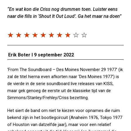
“En wat kon die Criss nog drummen toen. Luister eens
naar die fills in ‘Shout It Out Loud’. Ga het maar na doen”
☆
☆
☆
☆
☆
☆
☆
☆
☆
☆
Erik Boter I 9 september 2022
‘From The Soundboard – Des Moines November 29 1977’ (ik
zal de titel hierna even afkorten naar ‘Des Moines 1977’) is
de vierde in de serie soundboard live releases van KISS,
maar gek genoeg de eerste uit de klassieke tijd van de
Simmons/Stanley/Frehley/Criss bezetting.
Het siert de band om niet te kiezen voor opnames die ruim
bekend zijn in het bootlegcircuit (Anaheim 1976, Tokyo 1977
of Houston van datzelfde jaar), maar voor een relatief