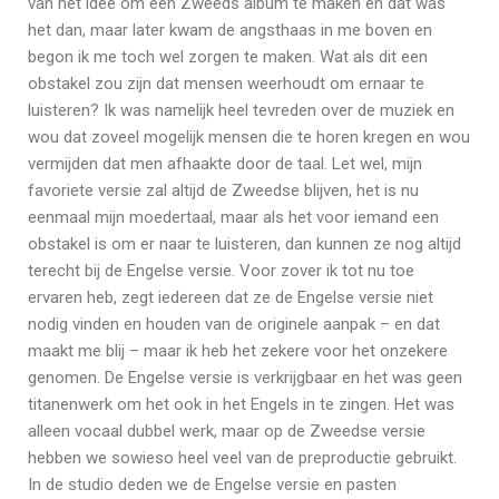
van het idee om een Zweeds album te maken en dat was
het dan, maar later kwam de angsthaas in me boven en
begon ik me toch wel zorgen te maken. Wat als dit een
obstakel zou zijn dat mensen weerhoudt om ernaar te
luisteren? Ik was namelijk heel tevreden over de muziek en
wou dat zoveel mogelijk mensen die te horen kregen en wou
vermijden dat men afhaakte door de taal. Let wel, mijn
favoriete versie zal altijd de Zweedse blijven, het is nu
eenmaal mijn moedertaal, maar als het voor iemand een
obstakel is om er naar te luisteren, dan kunnen ze nog altijd
terecht bij de Engelse versie. Voor zover ik tot nu toe
ervaren heb, zegt iedereen dat ze de Engelse versie niet
nodig vinden en houden van de originele aanpak – en dat
maakt me blij – maar ik heb het zekere voor het onzekere
genomen. De Engelse versie is verkrijgbaar en het was geen
titanenwerk om het ook in het Engels in te zingen. Het was
alleen vocaal dubbel werk, maar op de Zweedse versie
hebben we sowieso heel veel van de preproductie gebruikt.
In de studio deden we de Engelse versie en pasten