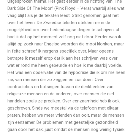
uitgesproken thema. Het gaat eerder in de richting van ‘The
Dark Side Of The Moon’ (Pink Floyd – Vera) waarbij alles wat
vaag blijft als je de teksten leest. Strikt genomen gaat het
over het leven. De Zweedse teksten stelden me in de
mogelijkheid om over hedendaagse dingen te schrijven, al
had ik dat op het moment zelf nog niet door. Eerder was ik
altijd op zoek naar Engelse woorden die mooi klonken, maar
in feite schreef ik nergens specifiek over. Maar opeens
betrapte ik mezelf erop dat ik aan het schrijven was over
wat er rond me heen gebeurde en hoe ik me daarbij voelde.
Het was een observatie van de hypocrisie die ik om me heen
zie, van mensen die zo zeggen en zus doen. Over
contradicties en botsingen tussen de denkbeelden van
religieuze mensen en de anderen, over mensen die niet
handelen zoals ze prediken. Over eenzaamheid heb ik ook
geschreven. Sinds we meestal via de telefoon met elkaar
praten, hebben we meer vrienden dan ooit, maar de mensen
zijn eenzamer. De problemen met geestelijke gezondheid
gaan door het dak, juist omdat de mensen nog weinig fysiek