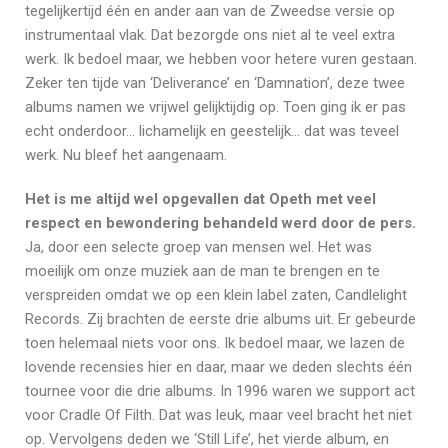
tegelijkertijd één en ander aan van de Zweedse versie op
instrumentaal vlak. Dat bezorgde ons niet al te veel extra
werk. Ik bedoel maar, we hebben voor hetere vuren gestaan.
Zeker ten tijde van ‘Deliverance’ en ‘Damnation’, deze twee
albums namen we vrijwel gelijktijdig op. Toen ging ik er pas
echt onderdoor… lichamelijk en geestelijk… dat was teveel
werk. Nu bleef het aangenaam.
Het is me altijd wel opgevallen dat Opeth met veel
respect en bewondering behandeld werd door de pers.
Ja, door een selecte groep van mensen wel. Het was
moeilijk om onze muziek aan de man te brengen en te
verspreiden omdat we op een klein label zaten, Candlelight
Records. Zij brachten de eerste drie albums uit. Er gebeurde
toen helemaal niets voor ons. Ik bedoel maar, we lazen de
lovende recensies hier en daar, maar we deden slechts één
tournee voor die drie albums. In 1996 waren we support act
voor Cradle Of Filth. Dat was leuk, maar veel bracht het niet
op. Vervolgens deden we ‘Still Life’, het vierde album, en