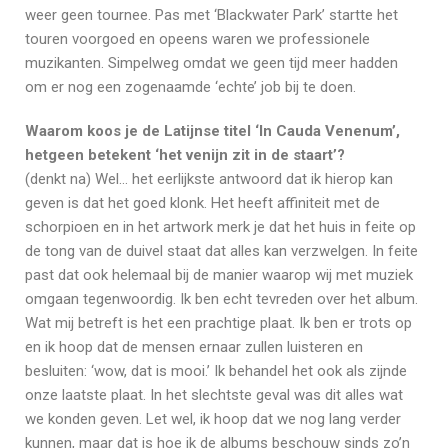
weer geen tournee. Pas met ‘Blackwater Park’ startte het
touren voorgoed en opeens waren we professionele
muzikanten. Simpelweg omdat we geen tijd meer hadden
om er nog een zogenaamde ‘echte’ job bij te doen.
Waarom koos je de Latijnse titel ‘In Cauda Venenum’,
hetgeen betekent ‘het venijn zit in de staart’?
(denkt na) Wel… het eerlijkste antwoord dat ik hierop kan
geven is dat het goed klonk. Het heeft affiniteit met de
schorpioen en in het artwork merk je dat het huis in feite op
de tong van de duivel staat dat alles kan verzwelgen. In feite
past dat ook helemaal bij de manier waarop wij met muziek
omgaan tegenwoordig. Ik ben echt tevreden over het album.
Wat mij betreft is het een prachtige plaat. Ik ben er trots op
en ik hoop dat de mensen ernaar zullen luisteren en
besluiten: ‘wow, dat is mooi.’ Ik behandel het ook als zijnde
onze laatste plaat. In het slechtste geval was dit alles wat
we konden geven. Let wel, ik hoop dat we nog lang verder
kunnen, maar dat is hoe ik de albums beschouw sinds zo’n