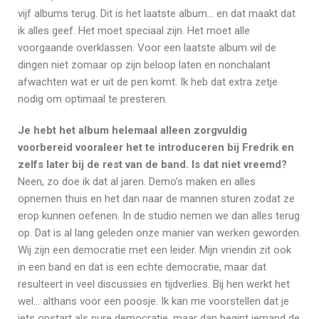
vijf albums terug. Dit is het laatste album… en dat maakt dat
ik alles geef. Het moet speciaal zijn. Het moet alle
voorgaande overklassen. Voor een laatste album wil de
dingen niet zomaar op zijn beloop laten en nonchalant
afwachten wat er uit de pen komt. Ik heb dat extra zetje
nodig om optimaal te presteren.
Je hebt het album helemaal alleen zorgvuldig
voorbereid vooraleer het te introduceren bij Fredrik en
zelfs later bij de rest van de band. Is dat niet vreemd?
Neen, zo doe ik dat al jaren. Demo’s maken en alles
opnemen thuis en het dan naar de mannen sturen zodat ze
erop kunnen oefenen. In de studio nemen we dan alles terug
op. Dat is al lang geleden onze manier van werken geworden.
Wij zijn een democratie met een leider. Mijn vriendin zit ook
in een band en dat is een echte democratie, maar dat
resulteert in veel discussies en tijdverlies. Bij hen werkt het
wel… althans voor een poosje. Ik kan me voorstellen dat je
iets opstart als pure democratie, maar dan begint iemand de