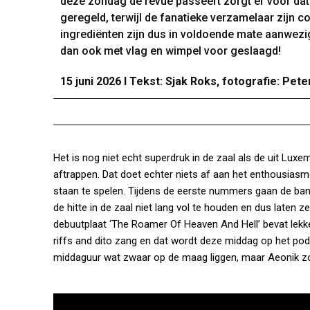
deze zondag de revue passeert zorgt er voor dat e
geregeld, terwijl de fanatieke verzamelaar zijn c
ingrediënten zijn dus in voldoende mate aanwezig
dan ook met vlag en wimpel voor geslaagd!
15 juni 2026 I Tekst: Sjak Roks, fotografie: Pe
Het is nog niet echt superdruk in de zaal als de uit Lu
aftrappen. Dat doet echter niets af aan het enthousiasm
staan te spelen. Tijdens de eerste nummers gaan de ba
de hitte in de zaal niet lang vol te houden en dus laten ze
debuutplaat ‘The Roamer Of Heaven And Hell’ bevat lekk
riffs and dito zang en dat wordt deze middag op het pod
middaguur wat zwaar op de maag liggen, maar Aeonik zor