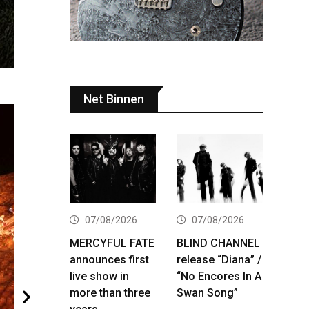
Net Binnen
07/08/2026
07/08/2026
MERCYFUL FATE
BLIND CHANNEL
announces first
release “Diana” /
live show in
“No Encores In A
more than three
Swan Song”