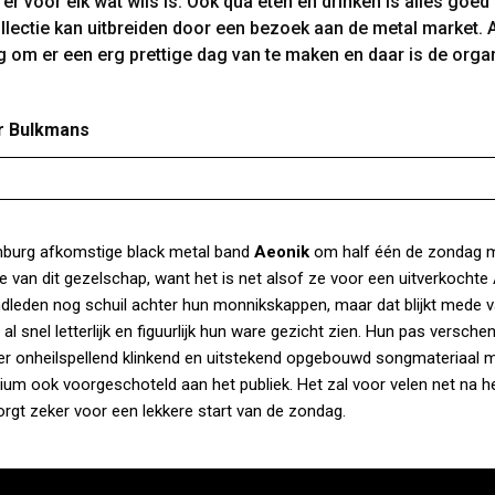
r voor elk wat wils is. Ook qua eten en drinken is alles goed
ollectie kan uitbreiden door een bezoek aan de metal market. A
 om er een erg prettige dag van te maken en daar is de orga
ter Bulkmans
xemburg afkomstige black metal band
Aeonik
om half één de zondag 
e van dit gezelschap, want het is net alsof ze voor een uitverkocht
ndleden nog schuil achter hun monnikskappen, maar dat blijkt mede
 al snel letterlijk en figuurlijk hun ware gezicht zien. Hun pas versche
er onheilspellend klinkend en uitstekend opgebouwd songmateriaal 
ium ook voorgeschoteld aan het publiek. Het zal voor velen net na h
gt zeker voor een lekkere start van de zondag.