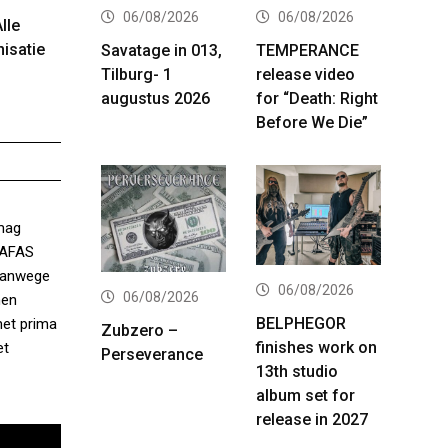
06/08/2026
06/08/2026
lle
nisatie
Savatage in 013,
TEMPERANCE
Tilburg- 1
release video
augustus 2026
for “Death: Right
Before We Die”
mag
e AFAS
 vanwege
06/08/2026
06/08/2026
nen
BELPHEGOR
met prima
Zubzero –
finishes work on
et
Perseverance
13th studio
album set for
release in 2027