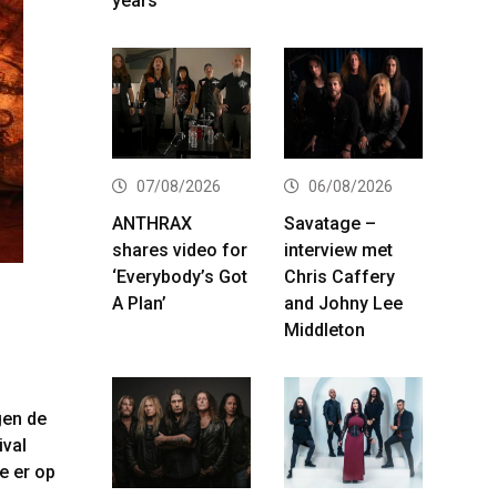
years
07/08/2026
06/08/2026
ANTHRAX
Savatage –
shares video for
interview met
‘Everybody’s Got
Chris Caffery
Aeonik op
A Plan’
and Johny Lee
Middleton
gen de
ival
e er op