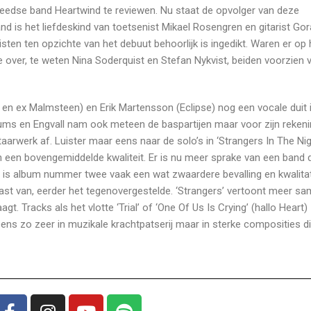
eedse band Heartwind te reviewen. Nu staat de opvolger van deze
nd is het liefdeskind van toetsenist Mikael Rosengren en gitarist Go
isten ten opzichte van het debuut behoorlijk is ingedikt. Waren er op 
e over, te weten Nina Soderquist en Stefan Nykvist, beiden voorzien 
n ex Malmsteen) en Erik Martensson (Eclipse) nog een vocale duit i
ums en Engvall nam ook meteen de baspartijen maar voor zijn rekeni
itaarwerk af. Luister maar eens naar de solo’s in ‘Strangers In The Nig
n een bovengemiddelde kwaliteit. Er is nu meer sprake van een band
is album nummer twee vaak een wat zwaardere bevalling en kwalitati
last van, eerder het tegenovergestelde. ‘Strangers’ vertoont meer s
gt. Tracks als het vlotte ‘Trial’ of ‘One Of Us Is Crying’ (hallo Heart) 
ns zo zeer in muzikale krachtpatserij maar in sterke composities d