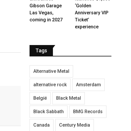
Gibson Garage
‘Golden
Las Vegas,
Anniversary VIP
coming in 2027
Ticket’
experience
Tags
Alternative Metal
alternative rock
Amsterdam
België
Black Metal
Black Sabbath
BMG Records
Canada
Century Media