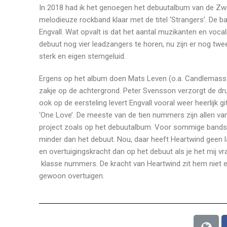
In 2018 had ik het genoegen het debuutalbum van de Zw
melodieuze rockband klaar met de titel ‘Strangers’. De ba
Engvall. Wat opvalt is dat het aantal muzikanten en vocal
debuut nog vier leadzangers te horen, nu zijn er nog twe
sterk en eigen stemgeluid.
Ergens op het album doen Mats Leven (o.a. Candlemass e
zakje op de achtergrond. Peter Svensson verzorgt de dr
ook op de eersteling levert Engvall vooral weer heerlijk g
‘One Love’. De meeste van de tien nummers zijn allen va
project zoals op het debuutalbum. Voor sommige bands 
minder dan het debuut. Nou, daar heeft Heartwind geen 
en overtuigingskracht dan op het debuut als je het mij vraa
klasse nummers. De kracht van Heartwind zit hem niet ee
gewoon overtuigen.