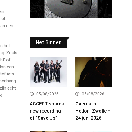
ran
het
van een
Net Binnen
n het
ng. Zoals
ht’ of
 dan een
ef iets
amenhang
zjjn echt
05/08/2026
05/08/2026
ie
ACCEPT shares
Gaerea in
new recording
Hedon, Zwolle –
of “Save Us”
24 juni 2026