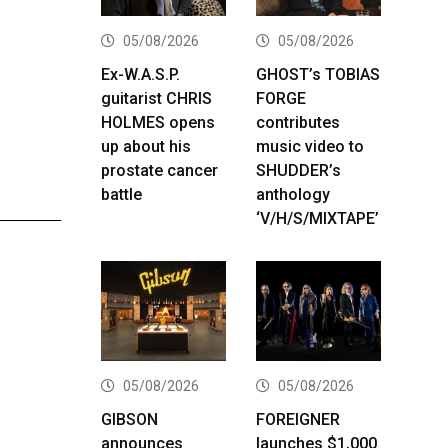
05/08/2026
05/08/2026
Ex-W.A.S.P.
GHOST’s TOBIAS
guitarist CHRIS
FORGE
HOLMES opens
contributes
up about his
music video to
prostate cancer
SHUDDER’s
battle
anthology
‘V/H/S/MIXTAPE’
05/08/2026
05/08/2026
GIBSON
FOREIGNER
announces
launches $1,000