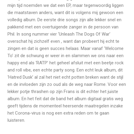
mijn tijd noemden we dat een EP, maar tegenwoordig liggen
die maatstaven anders, want dit is volgens mij gewoon een
volledig album. De eerste drie songs zijn alle lekker snel en
pakkend met een overtuigende zanger in de persoon van
Phil. In song nummer vier ‘Unleash The Dogs Of War’
overschat hij zichzelf even , want dan probeert hij echt te
zingen en dat is geen succes helaas. Maar vanaf ‘Welcome
To’ zit de schwung er weer in en slammen we ons naar een
happy end als ‘RATP’ het geheel afsluit met een beetje rock
and roll vibe, een echte party song. Een echt leuk album, dit
‘Hatred Dusk’ al zal het niet echt potten breken want de stijl
en de invloeden zijn zo oud als de weg naar Rome. Voor een
lekker potje thrashen op zijn Frans is dit echter het juiste
album. En het feit dat de band het album digitaal gratis weg
geeft tijdens de momenteel heersende maatregelen inzake
het Corona-virus is nog een extra reden om te gaan
luisteren.