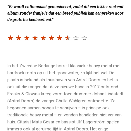
“Er wordt enthousiast gemusiceerd, zodat dit een lekker rockend
album zonder franje is dat een breed publiek kan aanpreken door
de grote herkenbaarheid.”
☆
☆
☆
☆
☆
☆
☆
☆
☆
☆
In het Zweedse Borlänge borrelt klassieke heavy metal met
hardrock roots op uit het grondwater, zo lijkt het wel. De
plaats is bekend als thuishaven van Astral Doors en het is
ook uit die rangen dat deze nieuwe band in 2017 ontstond.
Freaks & Clowns kreeg vorm toen drummer Johan Lindstedt
(Astral Doors) de zanger Chrille Wahlgren ontmoette. Ze
begonnen samen songs te schrijven – in principe ook
traditionele heavy metal – en vonden bandleden niet ver van
huis. Gitarist Mats Gesar en bassist Ulf Lagerström spelen
immers ook al geruime tijd in Astral Doors. Het enige