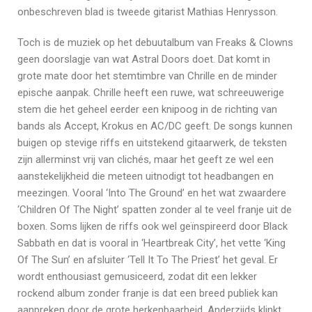
onbeschreven blad is tweede gitarist Mathias Henrysson.
Toch is de muziek op het debuutalbum van Freaks & Clowns
geen doorslagje van wat Astral Doors doet. Dat komt in
grote mate door het stemtimbre van Chrille en de minder
epische aanpak. Chrille heeft een ruwe, wat schreeuwerige
stem die het geheel eerder een knipoog in de richting van
bands als Accept, Krokus en AC/DC geeft. De songs kunnen
buigen op stevige riffs en uitstekend gitaarwerk, de teksten
zijn allerminst vrij van clichés, maar het geeft ze wel een
aanstekelijkheid die meteen uitnodigt tot headbangen en
meezingen. Vooral ‘Into The Ground’ en het wat zwaardere
‘Children Of The Night’ spatten zonder al te veel franje uit de
boxen. Soms lijken de riffs ook wel geïnspireerd door Black
Sabbath en dat is vooral in ‘Heartbreak City’, het vette ‘King
Of The Sun’ en afsluiter ‘Tell It To The Priest’ het geval. Er
wordt enthousiast gemusiceerd, zodat dit een lekker
rockend album zonder franje is dat een breed publiek kan
aanpreken door de grote herkenbaarheid. Anderzijds klinkt