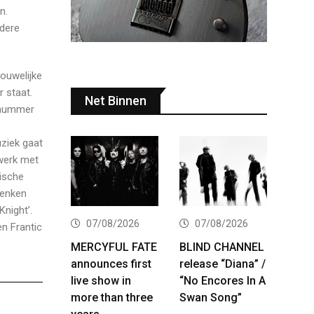
n.
ndere
rouwelijke
r staat.
Net Binnen
t nummer
ziek gaat
mwerk met
nische
denken
night’.
07/08/2026
07/08/2026
en Frantic
MERCYFUL FATE
BLIND CHANNEL
announces first
release “Diana” /
live show in
“No Encores In A
more than three
Swan Song”