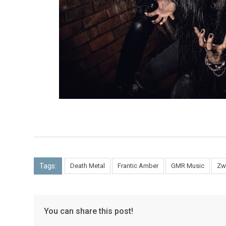
Tags:
Death Metal
Frantic Amber
GMR Music
Zw
You can share this post!