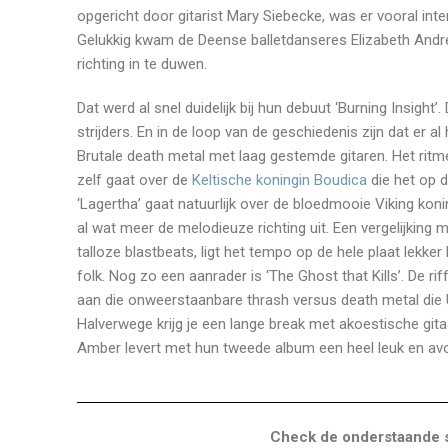
opgericht door gitarist Mary Siebecke, was er vooral int
Gelukkig kwam de Deense balletdanseres Elizabeth Andre
richting in te duwen.
Dat werd al snel duidelijk bij hun debuut ‘Burning Insigh
strijders. En in de loop van de geschiedenis zijn dat er a
Brutale death metal met laag gestemde gitaren. Het ritm
zelf gaat over de
Keltische koningin Boudica
die het op 
‘Lagertha’ gaat natuurlijk over de bloedmooie Viking konin
al wat meer de melodieuze richting uit. Een vergelijkin
talloze blastbeats, ligt het tempo op de hele plaat lekk
folk. Nog zo een aanrader is ‘The Ghost that Kills’. De ri
aan die onweerstaanbare thrash versus death metal die U
Halverwege krijg je een lange break met akoestische git
Amber levert met hun tweede album een heel leuk en avo
Check de onderstaande s