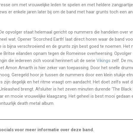
eresse om met vrouwelijke leden te spelen en met heldere zangpartije
ws er enkele jaren later bij om de band met haar grunts toch een a
t’. De opvolger staat helemaal gericht op nummers die handelen over v
l heel wat. Opener ‘Scorched Earth’ laat direct horen waar de band voo
e is bijna verschroeiend en de grunts zijn best goed te noemen. He
de Britse eilanden opnam tegen de Romeinse overheersing. Opvolger
gin die iedereen zich vooral herinnert uit de serie
Vikings
zelf. De mu
g met Amon Amarth is hier zeker van toepassing. Door het snelle dru
er hoog. Geregeld hoor je tussen de nummers door een klein stukje et
ffs zijn degelijk en het ritme vraagt om aandacht. Het doet zelfs wat 
nleashed brengt. Afsluiter is het zeven minuten durende ‘The Black K
aar en mooie vrouwelijke klaagzang. Het geheel is best mooi gedaan 
ntuurlijk death metal album.
ocials voor meer informatie over deze band.