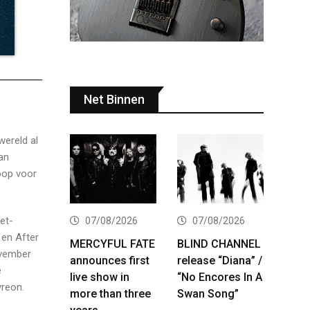
Net Binnen
wereld al
van
oop voor
et-
07/08/2026
07/08/2026
 en After
MERCYFUL FATE
BLIND CHANNEL
ovember
announces first
release “Diana” /
e
live show in
“No Encores In A
yreon.
more than three
Swan Song”