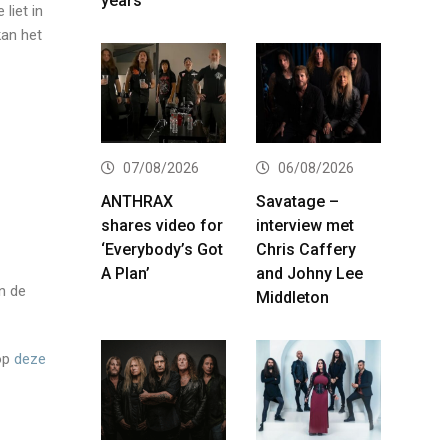
years
liet in
kan het
07/08/2026
06/08/2026
ANTHRAX
Savatage –
shares video for
interview met
‘Everybody’s Got
Chris Caffery
A Plan’
and Johny Lee
n de
Middleton
 op
deze