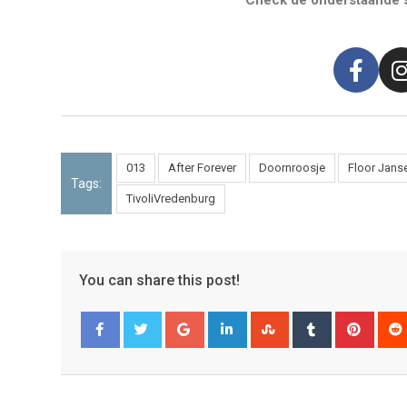
Check de onderstaande s
013
After Forever
Doornroosje
Floor Jans
Tags:
TivoliVredenburg
You can share this post!
Facebook
Twitter