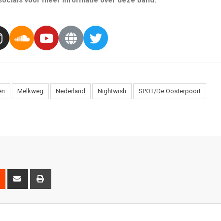
ocials voor meer informatie over deze band.
en
Melkweg
Nederland
Nightwish
SPOT/De Oosterpoort