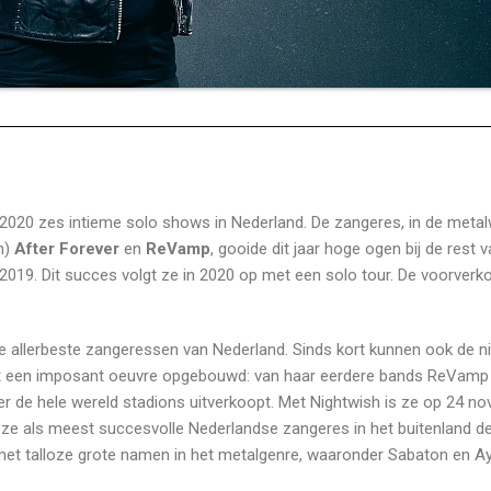
 2020 zes intieme solo shows in Nederland. De zangeres, in de metal
n)
After Forever
en
ReVamp
, gooide dit jaar hoge ogen bij de rest 
019. Dit succes volgt ze in 2020 op met een solo tour. De voorverk
de allerbeste zangeressen van Nederland. Sinds kort kunnen ook de ni
eft een imposant oeuvre opgebouwd: van haar eerdere bands ReVamp
er de hele wereld stadions uitverkoopt. Met Nightwish is ze op 24 n
e als meest succesvolle Nederlandse zangeres in het buitenland d
et talloze grote namen in het metalgenre, waaronder Sabaton en A