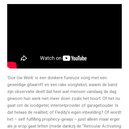
‘Doe Uw Werk’ is een donkere furieuze song met een
geweldige gitaarriff en een rake songtekst, waarin de band
zijn observatie deelt dat heel wat mensen vandaag de dag
gewoon hun werk niet meer doen zoals het hoort. Of het nu
gaat om de loodgieter, internetprovider of garagehouder. Is
dat helaas de realiteit, of Fleddy’s eigen inbeelding? Of wordt
het – self fulfilling prophecy-gewijs – juist alleen maar erger
als je erop gaat letten (mede dankzij de “
Reticular Activating