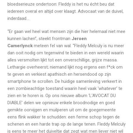
bloedserieuze ondertoon: Fleddy is het nu écht beu dat
iedereen overal en altijd over klaagt. Advocaat van de duivel,
inderdaad…
“Er gaan wel heel wat mensen zijn die hier helemaal niet mee
kunnen lachen”, steekt frontman
Jeroen
Camerlynck
meteen fel van wal. “Fleddy Melculy is nu meer
dan ooit nodig om tegenwind te bieden in een wereld waarin
alles versmolten lijkt tot een onverschillige, grijze massa.
Lethargie overheerst; niemand lijkt nog ergens een f*ck om
te geven en verkiest apathisch en hersendood op zijn
smartphone te scrollen. De huidige samenleving verkeert in
een zombieachtige toestand waarin heel vaak ‘whatever’ te
zien en te horen is. Op ons nieuwe album ‘L’AVOCAT DU
DIABLE’ delen we opnieuw enkele broodnodige en goed
gemikte oorvijgen en muilperen uit om de goegemeente
eens flink wakker te schudden: een ferme schop tegen de
schenen en een harde trap op de lange tenen. Fleddy Melculy
is eens te meer het duiveltje dat zegt wat men liever niet wil