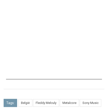
Tags:
België
Fleddy Melculy
Metalcore
Sony Music