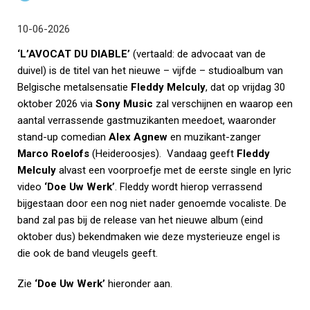
10-06-2026
‘L’AVOCAT DU DIABLE’
(vertaald: de advocaat van de
duivel) is de titel van het nieuwe – vijfde – studioalbum van
Belgische metalsensatie
Fleddy Melculy
, dat op vrijdag 30
oktober 2026 via
Sony Music
zal verschijnen en waarop een
aantal verrassende gastmuzikanten meedoet, waaronder
stand-up comedian
Alex Agnew
en muzikant-zanger
Marco Roelofs
(Heideroosjes). Vandaag geeft
Fleddy
Melculy
alvast een voorproefje met de eerste single en lyric
video
‘Doe Uw Werk’
. Fleddy wordt hierop verrassend
bijgestaan door een nog niet nader genoemde vocaliste. De
band zal pas bij de release van het nieuwe album (eind
oktober dus) bekendmaken wie deze mysterieuze engel is
die ook de band vleugels geeft.
Zie
‘Doe Uw Werk’
hieronder aan.