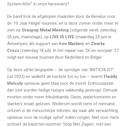
System-filter
” in onze hersenen)?
De band trok de afgelopen maanden door de Benelux voor
de ‘10 Jaar Helgië’-tournee, en is deze zomer onder meer te
zien op
Graspop Metal Meeting
(volgende week zaterdag
20 juni, mainstage), op
LIVE IS LIVE
(maandag 29 juni in
Antwerpen, als support van
Iron Maiden
) en
Zwarte
Cross
(zaterdag 18 juli). In het najaar van ’26 en voorjaar ’27
volgt een nieuwe tournee door Nederland en België.
Op deze vijfde langspeler – de opvolger van ‘ANTICHLIST’
(uit 2023) en wellicht de hardste tot nu toe – neemt
Fleddy
Melculy
opnieuw geen blad voor de mond. Enthousiaster
dan ooit worden heilige huisjes vakkundig gesloopt. Ditmaal
moeten onder meer tributebands, Oasis, wielertoeristen en
slackers eraan geloven. Wederom wordt niets of niemand
ontzien in de messcherpe teksten, die naar alle verwachting
opnieuw voor de nodige ophef zullen zorgen. Niet voor niets
schreef de band het nummer ‘Stop Met Zagen’, met een