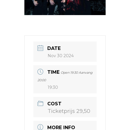
DATE
Nov 30 2024
TIME
Open 19:30 Aanvang
20:00
19:30
COST
Ticketprijs 29,50
MORE INFO