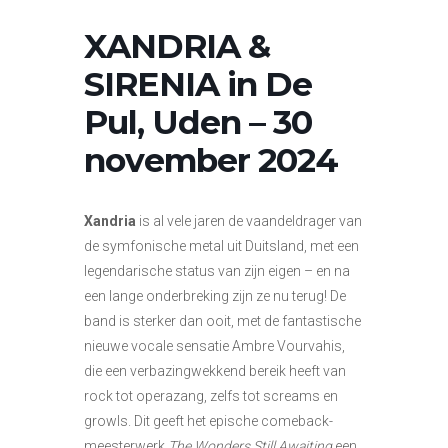
XANDRIA &
SIRENIA in De
Pul, Uden – 30
november 2024
Xandria
is al vele jaren de vaandeldrager van
de symfonische metal uit Duitsland, met een
legendarische status van zijn eigen – en na
een lange onderbreking zijn ze nu terug! De
band is sterker dan ooit, met de fantastische
nieuwe vocale sensatie Ambre Vourvahis,
die een verbazingwekkend bereik heeft van
rock tot operazang, zelfs tot screams en
growls. Dit geeft het epische comeback-
meesterwerk
The Wonders Still Awaiting
een