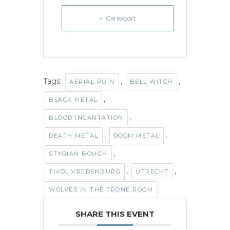
+ iCal export
Tags:
,
,
AERIAL RUIN
BELL WITCH
,
BLACK METAL
,
BLOOD INCANTATION
,
,
DEATH METAL
DOOM METAL
,
STYGIAN BOUGH
,
,
TIVOLIVREDENBURG
UTRECHT
WOLVES IN THE TRONE ROOM
SHARE THIS EVENT