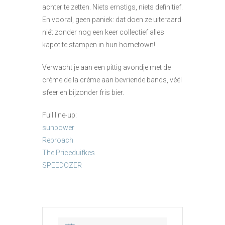
achter te zetten. Niets ernstigs, niets definitief.
En vooral, geen paniek: dat doen ze uiteraard
niét zonder nog een keer collectief alles
kapot te stampen in hun hometown!
Verwacht je aan een pittig avondje met de
crème de la crème aan bevriende bands, véél
sfeer en bijzonder fris bier.
Full line-up:
sunpower
Reproach
The Priceduifkes
SPEEDOZER