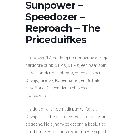
Sunpower –
Speedozer –
Reproach – The
Priceduifkes
sunpower
. 17 jaar lang no nonsense garage
hardcore punk. 5 LP’s, 5 EP’s, een paar split
EP’s. Hon-der-den shows, ergens tussen
Opwijk, Firenze, Kopenhagen, en Buffalo
New York. Dui-zen-den highfives en
stagedives.
‘t Is duidelijk: je noemt dit punkvijftal uit
Opwijk maar beter meteen ware legendes in
de scene. Na bijna twee decennia besluit de
band om er – tenminste voor nu – een punt