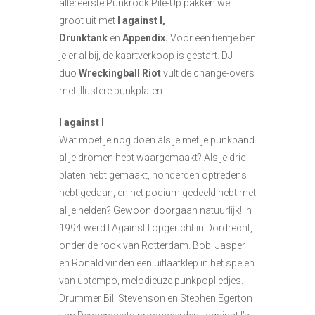
allereerste Punkrock Pile-Up pakken we
groot uit met
I against I,
Drunktank
en
Appendix.
Voor een tientje ben
je er al bij, de kaartverkoop is gestart. DJ
duo
Wreckingball
Riot
vult de change-overs
met illustere punkplaten.
I against I
Wat moet je nog doen als je met je punkband
al je dromen hebt waargemaakt? Als je drie
platen hebt gemaakt, honderden optredens
hebt gedaan, en het podium gedeeld hebt met
al je helden? Gewoon doorgaan natuurlijk! In
1994 werd I Against I opgericht in Dordrecht,
onder de rook van Rotterdam. Bob, Jasper
en Ronald vinden een uitlaatklep in het spelen
van uptempo, melodieuze punkpopliedjes.
Drummer Bill Stevenson en Stephen Egerton