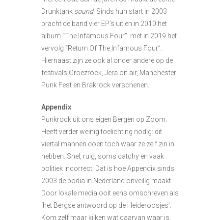
Drunktank
sound
. Sinds hun start in 2003
bracht de band vier EP’s uit en in 2010 het
album “The Infamous Four” met in 2019 het
vervolg “Return Of The Infamous Four”.
Hiernaast zijn ze ook al onder andere op de
festivals Groezrock, Jera on air, Manchester
Punk Fest en Brakrock verschenen.
Appendix
Punkrock uit ons eigen Bergen op Zoom.
Heeft verder weinig toelichting nodig: dit
viertal mannen doen toch waar ze zelf zin in
hebben. Snel, ruig, soms catchy en vaak
politiek incorrect. Dat is hoe Appendix sinds
2003 de podia in Nederland onveilig maakt.
Door lokale media ooit eens omschreven als
‘het Bergse antwoord op de Heideroosjes’.
Kom zelf maar kijken wat daarvan waar is.