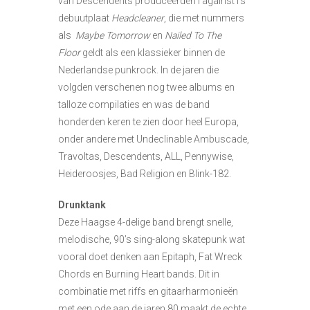
van Descendents produceerden I against I’s
debuutplaat
Headcleaner
, die met nummers
als
Maybe Tomorrow
en
Nailed To The
Floor
geldt als een klassieker binnen de
Nederlandse punkrock. In de jaren die
volgden verschenen nog twee albums en
talloze compilaties en was de band
honderden keren te zien door heel Europa,
onder andere met Undeclinable Ambuscade,
Travoltas, Descendents, ALL, Pennywise,
Heideroosjes, Bad Religion en Blink-182.
Drunktank
Deze Haagse 4-delige band brengt snelle,
melodische, 90’s sing-along skatepunk wat
vooral doet denken aan Epitaph, Fat Wreck
Chords en Burning Heart bands. Dit in
combinatie met riffs en gitaarharmonieën
met een ode aan de jaren 80 maakt de echte