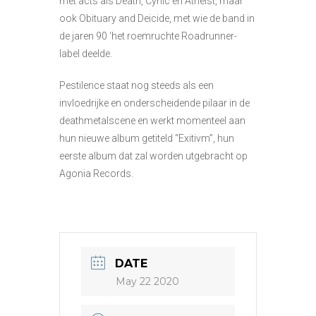
met acts als Death, Cynic en Atheist, maar
ook Obituary and Deicide, met wie de band in
de jaren 90 ‘het roemruchte Roadrunner-
label deelde.
Pestilence staat nog steeds als een
invloedrijke en onderscheidende pilaar in de
deathmetalscene en werkt momenteel aan
hun nieuwe album getiteld “Exitivm”, hun
eerste album dat zal worden utgebracht op
Agonia Records.
DATE
May 22 2020