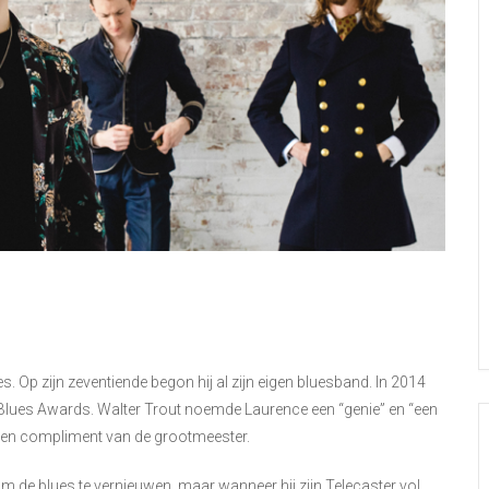
s. Op zijn zeventiende begon hij al zijn eigen bluesband. In 2014
h Blues Awards. Walter Trout noemde Laurence een “genie” en “een
 een compliment van de grootmeester.
m de blues te vernieuwen, maar wanneer hij zijn Telecaster vol