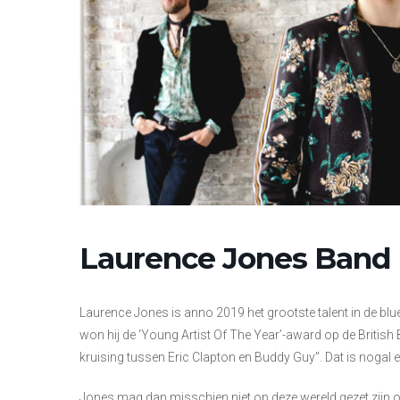
Laurence Jones Band
Laurence Jones is anno 2019 het grootste talent in de blue
won hij de ‘Young Artist Of The Year’-award op de Britis
kruising tussen Eric Clapton en Buddy Guy”. Dat is nogal
Jones mag dan misschien niet op deze wereld gezet zijn o