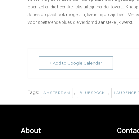
open zet en die heerlijke licks uit zijn Fender tovert… Kn
Jones op plaat ook moge zijn, live is hij op zijn best. Met 
voor spetterende blues die verdomd aanstekelijk werkt.
+ Add to Google Calendar
Tags:
,
,
AMSTERDAM
BLUESROCK
LAURENCE 
About
Conta