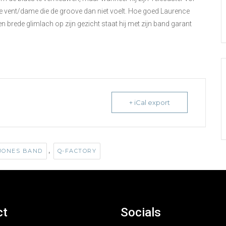
appe vent/dame die de groove dan niet voelt. Hoe goed Laurence
een brede glimlach op zijn gezicht staat hij met zijn band garant
+ iCal export
,
JONES BAND
Q-FACTORY
ct
Socials