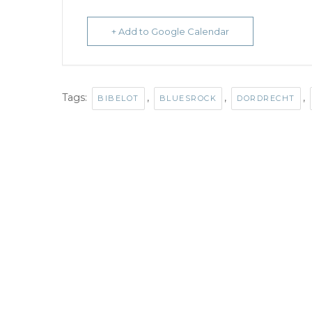
+ Add to Google Calendar
Tags:
,
,
,
BIBELOT
BLUESROCK
DORDRECHT