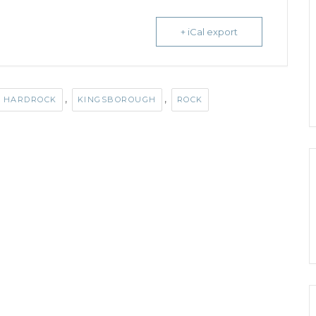
+ iCal export
,
,
HARDROCK
KINGSBOROUGH
ROCK