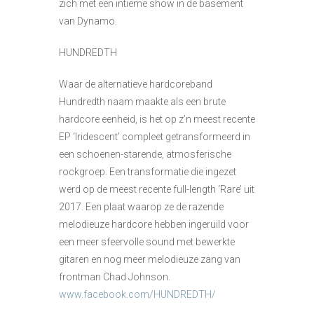
zich met een intieme show in de basement
van Dynamo.
HUNDREDTH
Waar de alternatieve hardcoreband
Hundredth naam maakte als een brute
hardcore eenheid, is het op z’n meest recente
EP ‘Iridescent’ compleet getransformeerd in
een schoenen-starende, atmosferische
rockgroep. Een transformatie die ingezet
werd op de meest recente full-length ‘Rare’ uit
2017. Een plaat waarop ze de razende
melodieuze hardcore hebben ingeruild voor
een meer sfeervolle sound met bewerkte
gitaren en nog meer melodieuze zang van
frontman Chad Johnson.
www.facebook.com/HUNDREDTH/