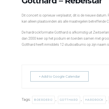
Gotthard – Rebelstar
Dit concert is opnieuw verplaatst, dit is de nieuwe datum.
kan alleen plaatsvinden als alle maatregelen betreffende 
De hardrockformatie Gotthard is afkomstig uit Zwitserla
dan 2000 keer op het podium en toerden samen met groo
Gotthard heeft inmiddels 12 studioalbums op zijn naam s
+ Add to Google Calendar
Tags:
,
,
,
BOERDERIJ
GOTTHARD
HARDROCK