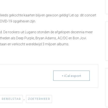
 Reeds gekochte kaarten blijven gewoon geldig! Let op: dit concert
COVID-19 opgeheven zijn.
nd. De rockers uit Lugano stonden de afgelopen decennia meer
theden als Deep Purple, Bryan Adams, AC/DC en Bon Jovi.
taan en verkocht wereldwijd 3 miljoen albums.
+ iCal export
,
REBELSTAR
ZOETERMEER