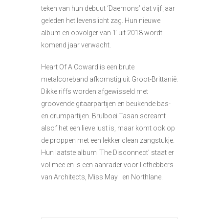
teken van hun debuut ‘Daemons’ dat vijf jaar
geleden het levenslicht zag. Hun nieuwe
album en opvolger van ‘I’ uit 2018 wordt
komend jaar verwacht.
Heart Of A Coward is een brute
metalcoreband afkomstig uit Groot-Brittanië.
Dikke riffs worden afgewisseld met
groovende gitaarpartijen en beukende bas-
en drumpartijen. Brulboei Tasan screamt
alsof het een lieve lust is, maar komt ook op
de proppen met een lekker clean zangstukje.
Hun laatste album ‘The Disconnect’ staat er
vol mee en is een aanrader voor liefhebbers
van Architects, Miss May I en Northlane.