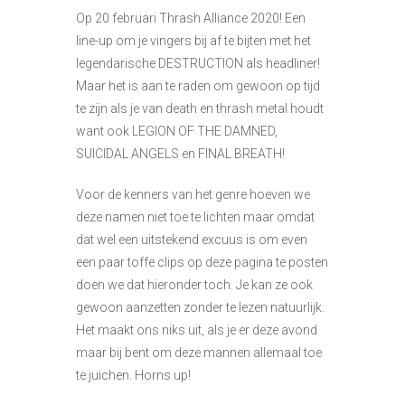
Op 20 februari Thrash Alliance 2020! Een
line-up om je vingers bij af te bijten met het
legendarische DESTRUCTION als headliner!
Maar het is aan te raden om gewoon op tijd
te zijn als je van death en thrash metal houdt
want ook LEGION OF THE DAMNED,
SUICIDAL ANGELS en FINAL BREATH!
Voor de kenners van het genre hoeven we
deze namen niet toe te lichten maar omdat
dat wel een uitstekend excuus is om even
een paar toffe clips op deze pagina te posten
doen we dat hieronder toch. Je kan ze ook
gewoon aanzetten zonder te lezen natuurlijk.
Het maakt ons niks uit, als je er deze avond
maar bij bent om deze mannen allemaal toe
te juichen. Horns up!