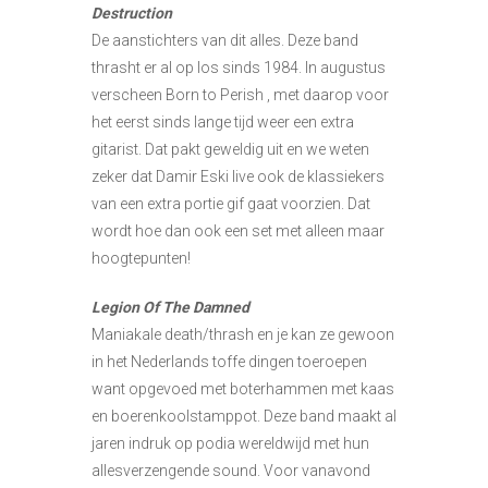
Destruction
De aanstichters van dit alles. Deze band
thrasht er al op los sinds 1984. In augustus
verscheen Born to Perish , met daarop voor
het eerst sinds lange tijd weer een extra
gitarist. Dat pakt geweldig uit en we weten
zeker dat Damir Eski live ook de klassiekers
van een extra portie gif gaat voorzien. Dat
wordt hoe dan ook een set met alleen maar
hoogtepunten!
Legion Of The Damned
Maniakale death/thrash en je kan ze gewoon
in het Nederlands toffe dingen toeroepen
want opgevoed met boterhammen met kaas
en boerenkoolstamppot. Deze band maakt al
jaren indruk op podia wereldwijd met hun
allesverzengende sound. Voor vanavond