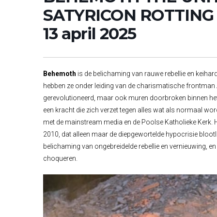
SATYRICON ROTTING CH
13 april 2025
Behemoth
is de belichaming van rauwe rebellie en keihard
hebben ze onder leiding van de charismatische frontman 
gerevolutioneerd, maar ook muren doorbroken binnen het 
een kracht die zich verzet tegen alles wat als normaal wor
met de mainstream media en de Poolse Katholieke Kerk.
2010, dat alleen maar de diepgewortelde hypocrisie blootle
belichaming van ongebreidelde rebellie en vernieuwing, en
choqueren.