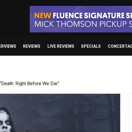
ERVIEWS
REVIEWS
LIVE REVIEWS
SPECIALS
CONCERTA
 studio album set for release in 2027