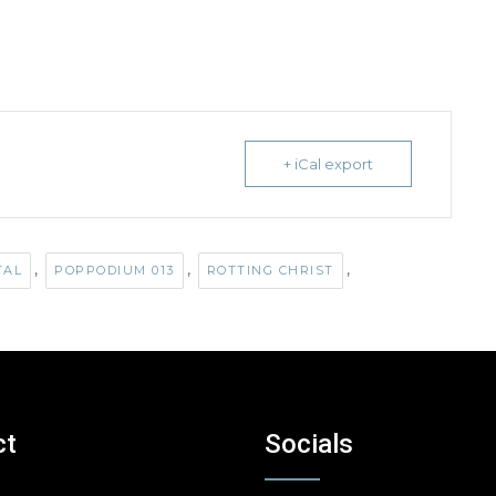
+ iCal export
,
,
,
TAL
POPPODIUM 013
ROTTING CHRIST
ct
Socials