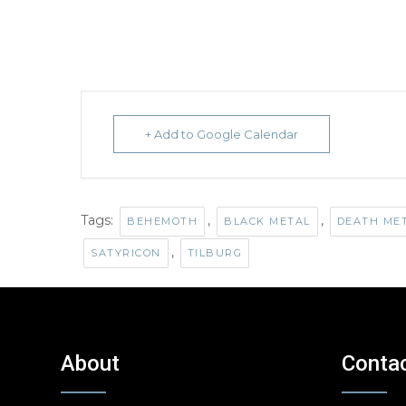
+ Add to Google Calendar
Tags:
,
,
BEHEMOTH
BLACK METAL
DEATH ME
,
SATYRICON
TILBURG
About
Conta