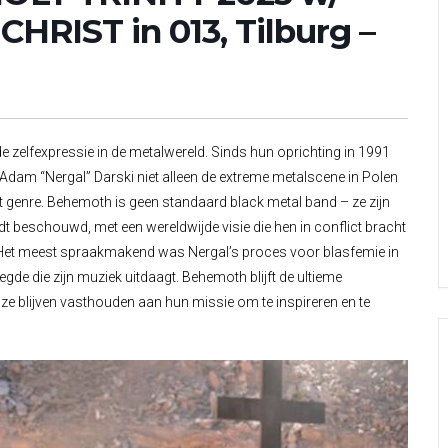
RIST in 013, Tilburg –
e zelfexpressie in de metalwereld. Sinds hun oprichting in 1991
Adam “Nergal” Darski niet alleen de extreme metalscene in Polen
genre. Behemoth is geen standaard black metal band – ze zijn
dt beschouwd, met een wereldwijde visie die hen in conflict bracht
 Het meest spraakmakend was Nergal’s proces voor blasfemie in
gde die zijn muziek uitdaagt. Behemoth blijft de ultieme
 ze blijven vasthouden aan hun missie om te inspireren en te