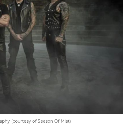
phy (courtesy of Season Of Mist)