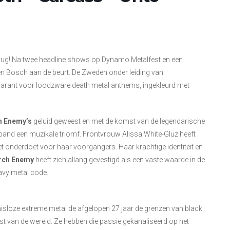
erug! Na twee headline shows op Dynamo Metalfest en een
n Bosch aan de beurt. De Zweden onder leiding van
 garant voor loodzware death metal anthems, ingekleurd met
h Enemy’s
geluid geweest en met de komst van de legendarische
e band een muzikale triomf. Frontvrouw Alissa White-Gluz heeft
et onderdoet voor haar voorgangers. Haar krachtige identiteit en
rch Enemy
heeft zich allang gevestigd als een vaste waarde in de
avy metal code.
loze extreme metal de afgelopen 27 jaar de grenzen van black
 rest van de wereld. Ze hebben die passie gekanaliseerd op het