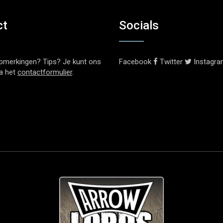
ct
Socials
pmerkingen? Tips? Je kunt ons
Facebook
Twitter
Instagr
ia het
contactformulier
.