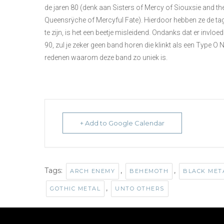
de jaren 80 (denk aan Sisters of Mercy of Siouxsie and the
Queensrÿche of Mercyful Fate). Hierdoor hebben ze de tag 
te zijn, is het een beetje misleidend. Ondanks dat er invlo
90, zul je zeker geen band horen die klinkt als een Type O 
redenen waarom deze band zo uniek is.
+ Add to Google Calendar
Tags:
,
,
ARCH ENEMY
BEHEMOTH
BLACK MET
,
GOTHIC METAL
UNTO OTHERS