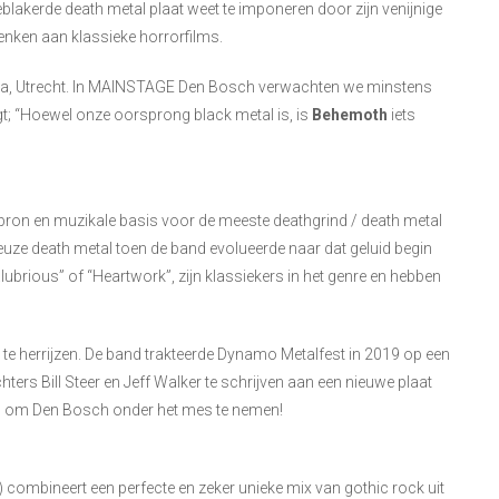
blakerde death metal plaat weet te imponeren door zijn venijnige
denken aan klassieke horrorfilms.
nda, Utrecht. In MAINSTAGE Den Bosch verwachten we minstens
t; “Hoewel onze oorsprong black metal is, is
Behemoth
iets
bron en muzikale basis voor de meeste deathgrind / death metal
ze death metal toen de band evolueerde naar dat geluid begin
lubrious” of “Heartwork”, zijn klassiekers in het genre en hebben
te herrijzen. De band trakteerde Dynamo Metalfest in 2019 op een
ers Bill Steer en Jeff Walker te schrijven aan een nieuwe plaat
tijd om Den Bosch onder het mes te nemen!
 combineert een perfecte en zeker unieke mix van gothic rock uit