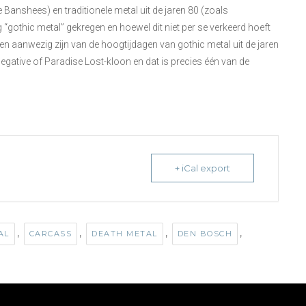
 Banshees) en traditionele metal uit de jaren 80 (zoals
“gothic metal” gekregen en hoewel dit niet per se verkeerd hoeft
eden aanwezig zijn van de hoogtijdagen van gothic metal uit de jaren
Negative of Paradise Lost-kloon en dat is precies één van de
+ iCal export
,
,
,
,
AL
CARCASS
DEATH METAL
DEN BOSCH