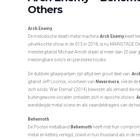
Others
Arch Enemy
De melodische death metal machine
Arch Enemy
keert t
uitverkochte show in de 013 in 2018, is nu MAINSTAGE De
meestergitarist Michael Amott staan al meer dan 20 jaar
meezingbare solo’s en ijzersterke hooks.
De dubbele gitaarpartijen zijn altijd een groot deel van
Arc
gitarist Jeff Loomis, voorheen van
Nevermore
, vierde d
zich sinds ‘War Eternal’ (2014) bewezen als iemand die ni
buitengewone vocalen ontladen zich in epische shows.
A
wereldwijde metal scene en als vaandeldragers van de he
Behemoth
De Poolse metalband
Behemoth
heeft met hun compromis
metal en ketterij verlegd, zowel in hun thuisland als in de