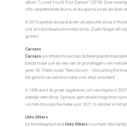
album “I Loved You At Your Darkest” (2018). Deze zwartge
riffs, verpletterende drums en liturgische koren die doen 
In 2019 speelde de band al een uitverkochte show in Ro
ook zo’n bombastische metal show. Zoals Nergal zelf zeg
groters”.
Carcass
Carcass
wordt beschouwd als de belangrijkste inspiratie
bands maar ook als een van de grondleggers van melodieu
jaren ’90. Platen zoals “Necroticism – Descanting the Insa
het gezicht van extreme metal voor altijd veranderd.
In 1996 werd de groep opgeheven, om vervolgens in 2007 
ziekelijk vette show. Opnieuw gemotiveerd begonnen opricht
vol met chirurgische metal voor 2021. In oktober is het 
Unto Others
De Amerikaanse band
Unto Others
(voorheen Idle Hands)