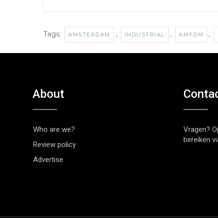
Tags:
,
,
,
AMSTERDAM
INDUSTRIAL
KMFDM
About
Conta
Who are we?
Vragen? O
bereiken v
Review policy
Advertise