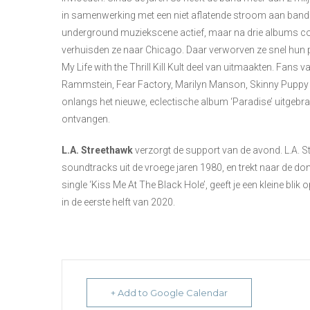
in samenwerking met een niet aflatende stroom aan bandl
underground muziekscene actief, maar na drie albums c
verhuisden ze naar Chicago. Daar verworven ze snel hun p
My Life with the Thrill Kill Kult deel van uitmaakten. Fan
Rammstein, Fear Factory, Marilyn Manson, Skinny Puppy 
onlangs het nieuwe, eclectische album ‘Paradise’ uitgebr
ontvangen.
L.A. Streethawk
verzorgt de support van de avond. L.A. St
soundtracks uit de vroege jaren 1980, en trekt naar de d
single ‘Kiss Me At The Black Hole’, geeft je een kleine b
in de eerste helft van 2020.
+ Add to Google Calendar