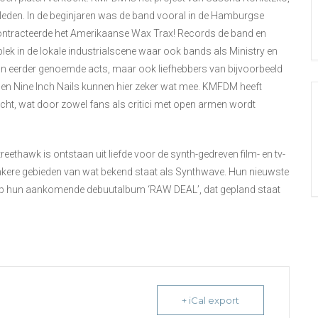
eden. In de beginjaren was de band vooral in de Hamburgse
ontracteerde het Amerikaanse Wax Trax! Records de band en
lek in de lokale industrialscene waar ook bands als Ministry en
s van eerder genoemde acts, maar ook liefhebbers van bijvoorbeeld
en Nine Inch Nails kunnen hier zeker wat mee. KMFDM heeft
acht, wat door zowel fans als critici met open armen wordt
reethawk is ontstaan uit liefde voor de synth-gedreven film- en tv-
onkere gebieden van wat bekend staat als Synthwave. Hun nieuwste
lik op hun aankomende debuutalbum ‘RAW DEAL’, dat gepland staat
+ iCal export