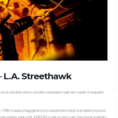
L.A. Streethawk
virus zal deze show worden verplaatst naar een nader te bepalen
s 1984 maatschappijkritische industriële metal met elektronische
ljoen platen verkocht. KMFDM is het project van Sascha Konietzko,