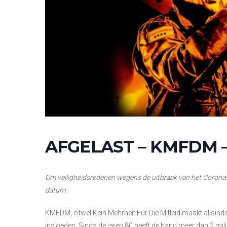
AFGELAST – KMFDM – 
Om veiligheidsredenen wegens de uitbraak van het Corona-
datum.
KMFDM, ofwel Kein Mehrheit Für Die Mitleid maakt al sind
invloeden. Sinds de jaren 80 heeft de band meer dan 2 mi