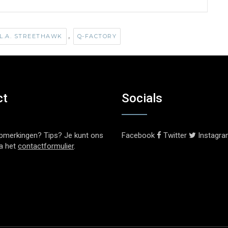
,
L.A. STREETHAWK
Q-FACTORY
ct
Socials
pmerkingen? Tips? Je kunt ons
Facebook
Twitter
Instagr
ia het
contactformulier
.