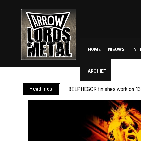
Skip
to
content
HOME
NIEUWS
INT
ARCHIEF
Headlines
BELPHEGOR finishes work on 13th