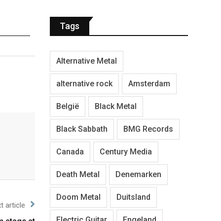
Tags
Alternative Metal
alternative rock
Amsterdam
België
Black Metal
Black Sabbath
BMG Records
Canada
Century Media
Death Metal
Denemarken
Doom Metal
Duitsland
t article
Electric Guitar
Engeland