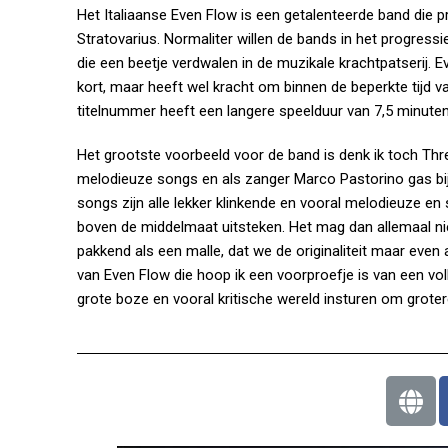
Het Italiaanse Even Flow is een getalenteerde band die p
Stratovarius. Normaliter willen de bands in het progress
die een beetje verdwalen in de muzikale krachtpatserij.
kort, maar heeft wel kracht om binnen de beperkte tijd v
titelnummer heeft een langere speelduur van 7,5 minuten,
Het grootste voorbeeld voor de band is denk ik toch Thresh
melodieuze songs en als zanger Marco Pastorino gas bijge
songs zijn alle lekker klinkende en vooral melodieuze en 
boven de middelmaat uitsteken. Het mag dan allemaal niet
pakkend als een malle, dat we de originaliteit maar even
van Even Flow die hoop ik een voorproefje is van een vol
grote boze en vooral kritische wereld insturen om groter