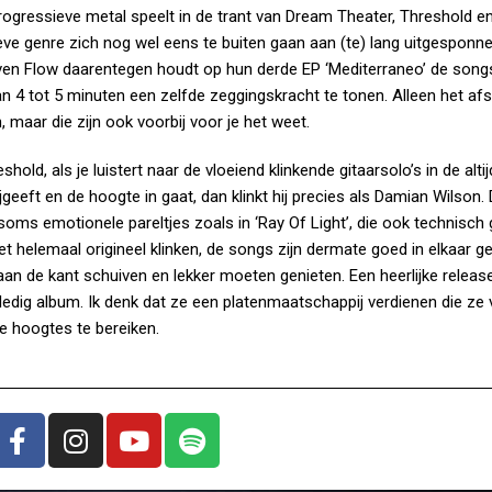
rogressieve metal speelt in de trant van Dream Theater, Threshold e
ieve genre zich nog wel eens te buiten gaan aan (te) lang uitgespon
 Even Flow daarentegen houdt op hun derde EP ‘Mediterraneo’ de song
an 4 tot 5 minuten een zelfde zeggingskracht te tonen. Alleen het afs
 maar die zijn ook voorbij voor je het weet.
old, als je luistert naar de vloeiend klinkende gitaarsolo’s in de altij
eft en de hoogte in gaat, dan klinkt hij precies als Damian Wilson. D
soms emotionele pareltjes zoals in ‘Ray Of Light’, die ook technisch
 helemaal origineel klinken, de songs zijn dermate goed in elkaar g
 aan de kant schuiven en lekker moeten genieten. Een heerlijke releas
ledig album. Ik denk dat ze een platenmaatschappij verdienen die ze 
e hoogtes te bereiken.