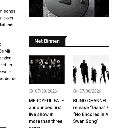
n
nen songs
s lekker
luitende
Net Binnen
d
e vijf
 gezien
ezet en
e weer
verder de
07/08/2026
07/08/2026
MERCYFUL FATE
BLIND CHANNEL
announces first
release “Diana” /
live show in
“No Encores In A
more than three
Swan Song”