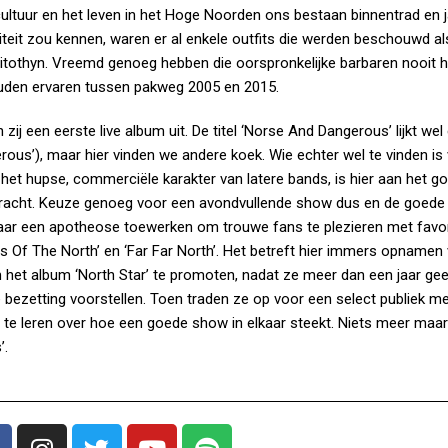
ultuur en het leven in het Hoge Noorden ons bestaan binnentrad en 
teit zou kennen, waren er al enkele outfits die werden beschouwd al
Mitothyn. Vreemd genoeg hebben die oorspronkelijke barbaren nooit h
zouden ervaren tussen pakweg 2005 en 2015.
ij een eerste live album uit. De titel ‘Norse And Dangerous’ lijkt wel
rous’), maar hier vinden we andere koek. Wie echter wel te vinden is
r het hupse, commerciële karakter van latere bands, is hier aan het g
gebracht. Keuze genoeg voor een avondvullende show dus en de goede
r een apotheose toewerken om trouwe fans te plezieren met favo
ns Of The North’ en ‘Far Far North’. Het betreft hier immers opnamen
om het album ‘North Star’ te promoten, nadat ze meer dan een jaar g
ezetting voorstellen. Toen traden ze op voor een select publiek me
 te leren over hoe een goede show in elkaar steekt. Niets meer maa
’.