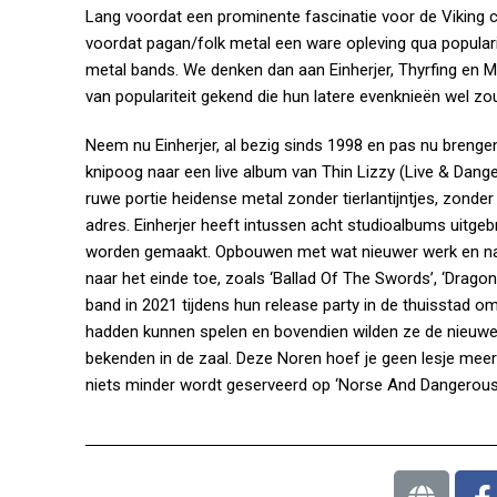
Lang voordat een prominente fascinatie voor de Viking c
voordat pagan/folk metal een ware opleving qua populari
metal bands. We denken dan aan Einherjer, Thyrfing en 
van populariteit gekend die hun latere evenknieën wel 
Neem nu Einherjer, al bezig sinds 1998 en pas nu brengen z
knipoog naar een live album van Thin Lizzy (Live & Dange
ruwe portie heidense metal zonder tierlantijntjes, zonde
adres. Einherjer heeft intussen acht studioalbums uit
worden gemaakt. Opbouwen met wat nieuwer werk en naa
naar het einde toe, zoals ‘Ballad Of The Swords’, ‘Drago
band in 2021 tijdens hun release party in de thuisstad 
hadden kunnen spelen en bovendien wilden ze de nieuwe b
bekenden in de zaal. Deze Noren hoef je geen lesje meer
niets minder wordt geserveerd op ‘Norse And Dangerous