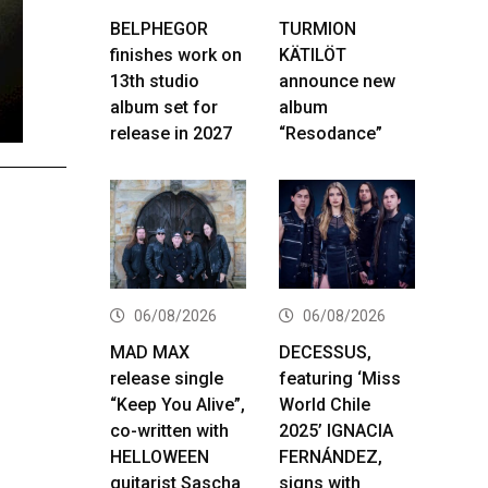
BELPHEGOR
TURMION
finishes work on
KÄTILÖT
13th studio
announce new
album set for
album
release in 2027
“Resodance”
06/08/2026
06/08/2026
MAD MAX
DECESSUS,
release single
featuring ‘Miss
“Keep You Alive”,
World Chile
co-written with
2025’ IGNACIA
HELLOWEEN
FERNÁNDEZ,
guitarist Sascha
signs with