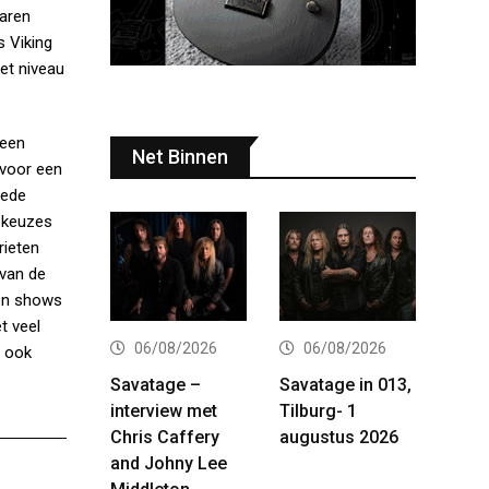
jaren
s Viking
et niveau
 een
Net Binnen
 voor een
oede
 keuzes
rieten
 van de
een shows
t veel
06/08/2026
06/08/2026
r ook
Savatage –
Savatage in 013,
interview met
Tilburg- 1
Chris Caffery
augustus 2026
and Johny Lee