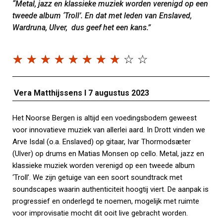
“Metal, jazz en klassieke muziek worden verenigd op een
tweede album ‘Troll’. En dat met leden van Enslaved,
Wardruna, Ulver, dus geef het een kans.”
☆
☆
☆
☆
☆
☆
☆
☆
☆
☆
Vera Matthijssens I 7 augustus 2023
Het Noorse Bergen is altijd een voedingsbodem geweest
voor innovatieve muziek van allerlei aard. In Drott vinden we
Arve Isdal (o.a. Enslaved) op gitaar, Ivar Thormodsæter
(Ulver) op drums en Matias Monsen op cello. Metal, jazz en
klassieke muziek worden verenigd op een tweede album
‘Troll’. We zijn getuige van een soort soundtrack met
soundscapes waarin authenticiteit hoogtij viert. De aanpak is
progressief en onderlegd te noemen, mogelijk met ruimte
voor improvisatie mocht dit ooit live gebracht worden.