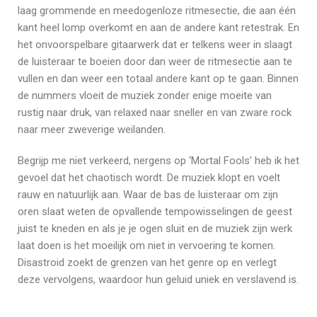
laag grommende en meedogenloze ritmesectie, die aan één
kant heel lomp overkomt en aan de andere kant retestrak. En
het onvoorspelbare gitaarwerk dat er telkens weer in slaagt
de luisteraar te boeien door dan weer de ritmesectie aan te
vullen en dan weer een totaal andere kant op te gaan. Binnen
de nummers vloeit de muziek zonder enige moeite van
rustig naar druk, van relaxed naar sneller en van zware rock
naar meer zweverige weilanden.
Begrijp me niet verkeerd, nergens op ‘Mortal Fools’ heb ik het
gevoel dat het chaotisch wordt. De muziek klopt en voelt
rauw en natuurlijk aan. Waar de bas de luisteraar om zijn
oren slaat weten de opvallende tempowisselingen de geest
juist te kneden en als je je ogen sluit en de muziek zijn werk
laat doen is het moeilijk om niet in vervoering te komen.
Disastroid zoekt de grenzen van het genre op en verlegt
deze vervolgens, waardoor hun geluid uniek en verslavend is.