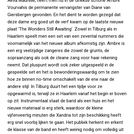
Aeva Maurelle, heeft men nu in de Griekse schone Ambre
Vourvahis de permanente vervangster van Diane van
Giersbergen gevonden. En het dient te worden gezegd dat
deze dame erg goed uit de verf kwam op de laatste nieuwe
plaat ‘The Wonders Still Awaiting’. Zowel in Tilburg als in
Haarlem speelt men een set van een zevental nummers die
voornamelijk van het nieuwe album afkomstig zijn. Ambre is
een erg veelzijdige zangeres die zowel de grunts, de
sopraanzang als ook de cleane zang voor haar rekening
neemt. Dat pluspunt wordt ook zeker uitgespeeld in de
gespeelde set en het is bewonderingswaardig om te zien
hoe ze binnen no-time omschakelt van de ene naar de
andere stijl. In Tilburg duurt het een tijdje voor ze
opgewarmd is, terwijl ze in Haarlem vanaf het begin er boven
op zit. Instrumentaal staat de band als een huis en het
nieuwe materiaal is erg sterk, waardoor de kleine
vijfenveertig minuten die Xandria tot zijn beschikking heeft
erg snel voorbij lijken te gaan. Het publiek herkent en erkent
de klasse van de band en heeft weinig nodig om volledig uit