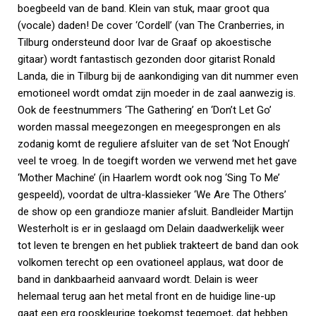
boegbeeld van de band. Klein van stuk, maar groot qua
(vocale) daden! De cover ‘Cordell’ (van The Cranberries, in
Tilburg ondersteund door Ivar de Graaf op akoestische
gitaar) wordt fantastisch gezonden door gitarist Ronald
Landa, die in Tilburg bij de aankondiging van dit nummer even
emotioneel wordt omdat zijn moeder in de zaal aanwezig is.
Ook de feestnummers ‘The Gathering’ en ‘Don’t Let Go’
worden massal meegezongen en meegesprongen en als
zodanig komt de reguliere afsluiter van de set ‘Not Enough’
veel te vroeg. In de toegift worden we verwend met het gave
‘Mother Machine’ (in Haarlem wordt ook nog ‘Sing To Me’
gespeeld), voordat de ultra-klassieker ‘We Are The Others’
de show op een grandioze manier afsluit. Bandleider Martijn
Westerholt is er in geslaagd om Delain daadwerkelijk weer
tot leven te brengen en het publiek trakteert de band dan ook
volkomen terecht op een ovationeel applaus, wat door de
band in dankbaarheid aanvaard wordt. Delain is weer
helemaal terug aan het metal front en de huidige line-up
gaat een erg rooskleurige toekomst tegemoet, dat hebben