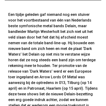
Een tijdje geleden gaf niemand nog een stuiver
voor het voortbestaand van één van Nederlands
beste symfonische metal bands Delain, maar
bandleider Martijn Westerholt liet zich niet uit het
veld slaan door het feit dat hij afscheid moest
nemen van de totale band-line-up. Hij bouwde een
nieuwe band om zich heen en met de plaat ‘Dark
Waters’ liet Delain op niet mis te verstane wijze
horen dat ze nog steeds een band zijn om terdege
rekening mee te houden. Ter promotie van de
release van ‘Dark Waters’ werd er een Europese
toer ingepland en Arrow Lords Of Metal was
aanwezig bij de optredens in 013, Tilburg (op 14
april) en in Patronaat, Haarlem (op 15 april). Tijdens
deze twee shows liet de nieuwe Delain-bezetting
een erg goede indruk achter, zodat we kunnen
stellen dat er wederom een mooie toekomst is