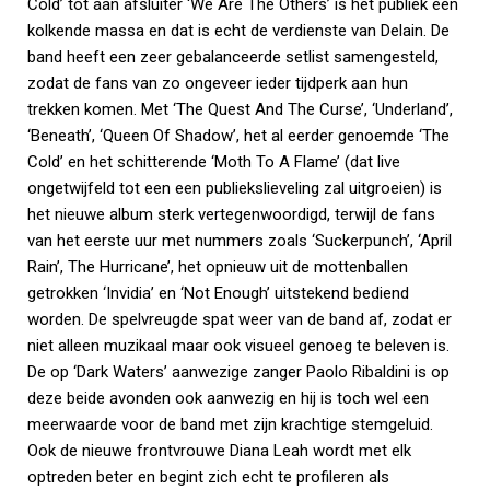
Cold’ tot aan afsluiter ‘We Are The Others’ is het publiek één
kolkende massa en dat is echt de verdienste van Delain. De
band heeft een zeer gebalanceerde setlist samengesteld,
zodat de fans van zo ongeveer ieder tijdperk aan hun
trekken komen. Met ‘The Quest And The Curse’, ‘Underland’,
‘Beneath’, ‘Queen Of Shadow’, het al eerder genoemde ‘The
Cold’ en het schitterende ‘Moth To A Flame’ (dat live
ongetwijfeld tot een een publiekslieveling zal uitgroeien) is
het nieuwe album sterk vertegenwoordigd, terwijl de fans
van het eerste uur met nummers zoals ‘Suckerpunch’, ‘April
Rain’, The Hurricane’, het opnieuw uit de mottenballen
getrokken ‘Invidia’ en ‘Not Enough’ uitstekend bediend
worden. De spelvreugde spat weer van de band af, zodat er
niet alleen muzikaal maar ook visueel genoeg te beleven is.
De op ‘Dark Waters’ aanwezige zanger Paolo Ribaldini is op
deze beide avonden ook aanwezig en hij is toch wel een
meerwaarde voor de band met zijn krachtige stemgeluid.
Ook de nieuwe frontvrouwe Diana Leah wordt met elk
optreden beter en begint zich echt te profileren als