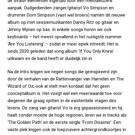
de thrash elementen ingeruild voor een melodieuzere
aanpak. Oudgedienden zanger/gitarist Vo Simpson en
drummer Dom Simpson (vast wel broers) namen dit nieuwe
album op met sessiemuzikanten Danny Ritz op gitaar en
Jimmy Wynen op bas. In enkele songs horen we ook
keyboards – het meest opvallend in het rustigste nummer
‘Are You Listening’ – zodat er meer epiek intreedt. Het is
sinds 2020 geleden dat vorig album ‘If You Only Knew’
uitkwam en de band heeft er duidelijk zin in.
Na de intro krijgen we negen songs die geïnspireerd zijn
door de verhalen van de Rattenvanger van Hamelen en The
Wizard of Oz, ook al stelt men kordaat dat het geen
conceptalbum is. Het voegt wel een meerwaarde toe voor
diegenen die graag spitten in de existentiële vragen des
levens. De zang van gitarist Vo is erg gepassioneerd en hij
haalt zonder moeite de hoge regionen, leren we in tracks als
‘The Golden Path’ en de eerste single ‘From Disaster’. Een
vaste plek krijgen ook de loepzuivere achtergrondkoortjes in