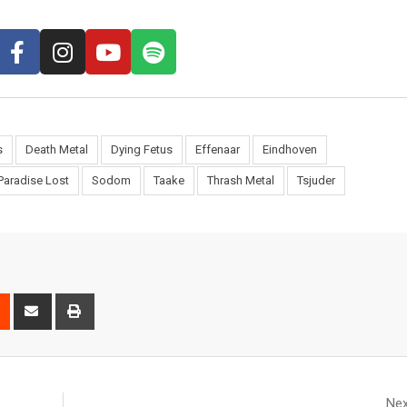
s
Death Metal
Dying Fetus
Effenaar
Eindhoven
Paradise Lost
Sodom
Taake
Thrash Metal
Tsjuder
Nex