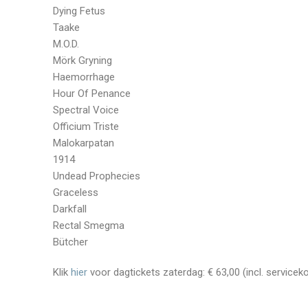
Dying Fetus
Taake
M.O.D.
Mörk Gryning
Haemorrhage
Hour Of Penance
Spectral Voice
Officium Triste
Malokarpatan
1914
Undead Prophecies
Graceless
Darkfall
Rectal Smegma
Bütcher
Klik
hier
voor dagtickets zaterdag: € 63,00 (incl. servicek