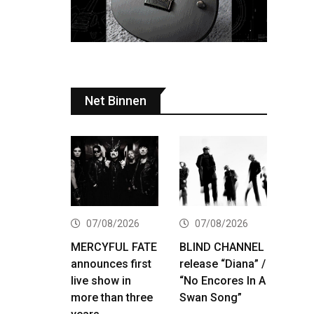
Net Binnen
07/08/2026
07/08/2026
MERCYFUL FATE
BLIND CHANNEL
announces first
release “Diana” /
live show in
“No Encores In A
more than three
Swan Song”