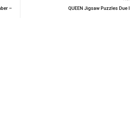
mber –
QUEEN Jigsaw Puzzles Due I